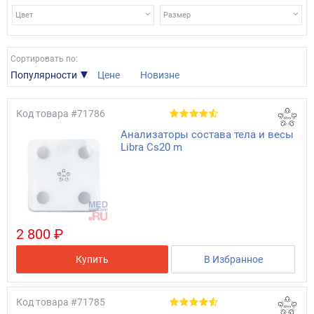
Фитнес-трекер – для мужчин, которые всегда в
Цвет
Размер
движении.
Анализатор состава тела – подарок для мужчин,
Сортировать по:
которые всегда хотят быть в хорошей форме.
Популярности
Цене
Новизне
Код товара
#71786
Анализаторы состава тела и весы
Libra Сs20 m
2 800 ₽
Купить
В Избранное
Код товара
#71785