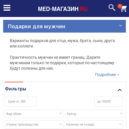
0
Подарки для мужчин
Варианты подарков для отца, мужа, брата, сына, друга
или коллеги.
Практичность мужчин не имеет границ. Дарите
мужчинам только те подарки, которые по-настоящему
будут полезны для них.
Подробнее
Ваш мужчина занимается спортом и ведет здоровый
образ жизни? Ценит безопасность на дороге? Всегда
Фильтры
идет в ногу со временем и интересуется современными
гаджетами? Тогда в разделе «Подарки для мужчин» Вы
обязательно найдете то, что будет по вкусу Вашему
Цена от
до
мужчине.
Вид обуви
Бренд
Персональный алкотестер – подарок для ответственных
мужчин.
Страна производства
Наличие на складе