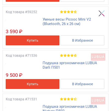
Код товара
#59252
Умные весы Picooc Mini V2
(Bluetooth, 26 х 26 см)
3 590 ₽
Купить
В Избранное
Код товара
#71536
Подушка эргономичная LUBUA
Darli П501
9 500 ₽
Купить
В Избранное
Код товара
#71531
Подушка эргономичная LUBUA
Niature П502