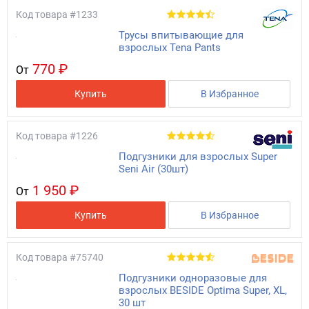
Код товара
#1233
Трусы впитывающие для
взрослых Tena Pants
770 ₽
От
Купить
В Избранное
Код товара
#1226
Подгузники для взрослых Super
Seni Air (30шт)
1 950 ₽
От
Купить
В Избранное
Код товара
#75740
Подгузники одноразовые для
взрослых BESIDE Optima Super, XL,
30 шт