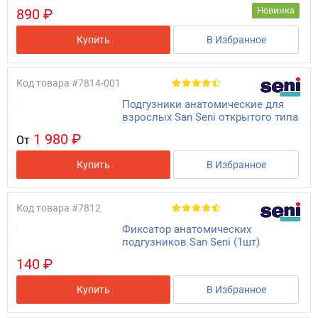
Новинка
890 ₽
Купить
В Избранное
Код товара
#7814-001
Подгузники анатомические для
взрослых San Seni открытого типа
1 980 ₽
От
Купить
В Избранное
Код товара
#7812
Фиксатор анатомических
подгузников San Seni (1шт)
140 ₽
Купить
В Избранное