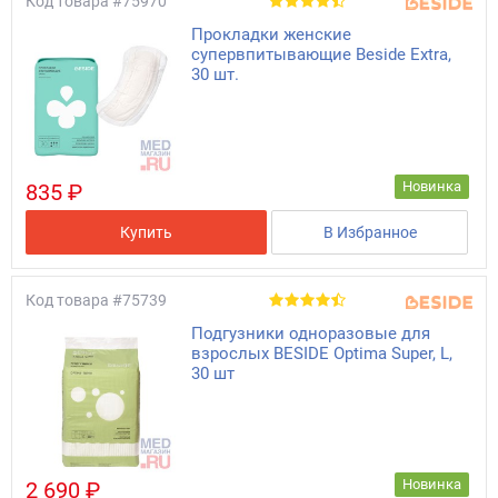
Код товара
#75970
Прокладки женские
супервпитывающие Beside Extra,
30 шт.
Новинка
835 ₽
Купить
В Избранное
Код товара
#75739
Подгузники одноразовые для
взрослых BESIDE Optima Super, L,
30 шт
Новинка
2 690 ₽