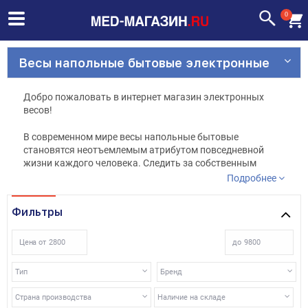
0
Весы напольные бытовые электронные
Добро пожаловать в интернет магазин электронных
весов!
В современном мире весы напольные бытовые
становятся неотъемлемым атрибутом повседневной
жизни каждого человека. Следить за собственным
весом необходимо не только для того, чтобы быть в
Подробнее
хорошей физической форме, но и чтобы оставаться
здоровыми. Напольные электронные весы для
Фильтры
взвешивания человека способны как определить вес,
так и сигнализировать о необходимом изменении
рациона питания. Различаются напольные весы по типу
Цена от
до
(механические или электронные), по степени
погрешности, объему памяти, наличию дополнительных
Тип
Бренд
функций и внешнему виду (то есть по дизайну).
Страна производства
Наличие на складе
Стоит отметить, что механические напольные весы