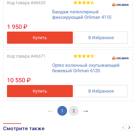
Код товара
#46620
Бандаж пателлярный
фиксирующий Orliman 4110
1 950 ₽
Купить
В Избранное
Код товара
#46671
Ортез коленный окутывающий
бежевый Orliman 6120
10 550 ₽
Купить
В Избранное
←
→
1
2
Смотрите также