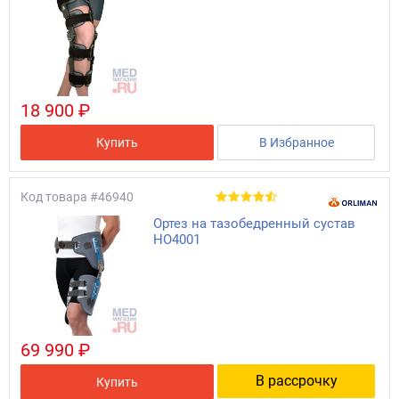
18 900 ₽
Купить
В Избранное
Код товара
#46940
Ортез на тазобедренный сустав
HO4001
69 990 ₽
В рассрочку
Купить