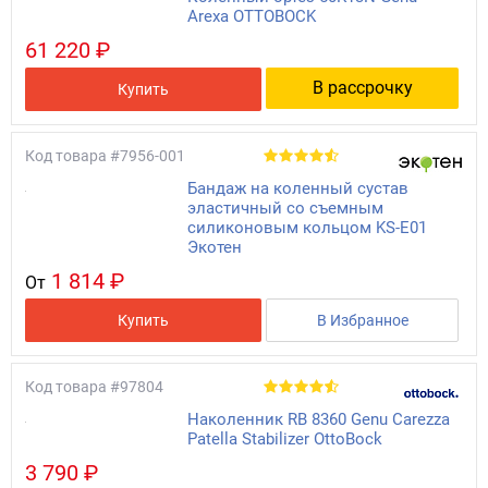
Arexa OTTOBOCK
61 220 ₽
В рассрочку
Купить
Код товара
#7956-001
Бандаж на коленный сустав
эластичный со съемным
силиконовым кольцом KS-E01
Экотен
1 814 ₽
От
Купить
В Избранное
Код товара
#97804
Наколенник RB 8360 Genu Саrezza
Patella Stabilizer OttoBock
3 790 ₽