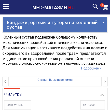
0
Бандажи, ортезы и туторы на коленный
сустав
Коленный сустав подвержен большому количеству
механических воздействий в течение жизни человека.
Для минимизации негативного воздействия на колено и
скорейшего выздоровления после травм предлагаются
медицинские приспособления различной степени
фиксации коленного сустава: от эластичных бандажей
Подробнее
на колено для занятий спортом до жестких ортезов для
коленного сустава.
Статья: Виды переломов
Врач может порекомендовать применять тутор на
коленный сустав, в качестве промежуточного варианта
Фильтры
между ортезом для коленного сустава сильной
фиксации и бандажом на коленный сустав. Коленный
Цена от
до
тутор отличается от ортеза для коленного сустава