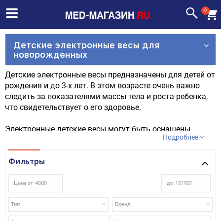
0
Детские электронные весы для
новорожденных
Детские электронные весы предназначены для детей от
рождения и до 3-х лет. В этом возрасте очень важно
следить за показателями массы тела и роста ребенка,
что свидетельствует о его здоровье.
Электронные детские весы могут быть оснащены
Подробнее
дополнительно либо ростомером, либо съемной
кюветой.
Детские электронные весы для новорожденных будут
Фильтры
полезны в любом доме, в любой заботливой семье, где
следят за здоровьем малыша.
Цена от
до
Выбрать и купить весы детские для новорожденных вы
можете на этой странице.
Тип
Бренд
Весы для новорожденных в Москве и других городах