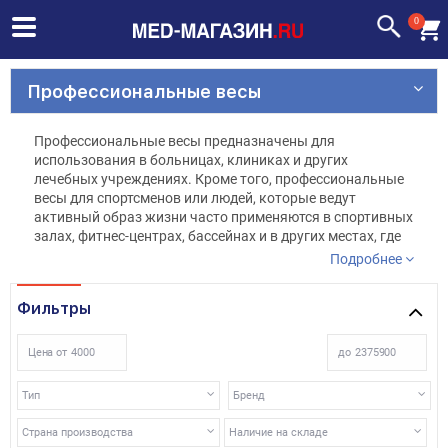
0
Профессиональные весы
Профессиональные весы предназначены для
использования в больницах, клиниках и других
лечебных учреждениях. Кроме того, профессиональные
весы для спортсменов или людей, которые ведут
активный образ жизни часто применяются в спортивных
залах, фитнес-центрах, бассейнах и в других местах, где
активно тренируются люди. Электронные
Подробнее
профессиональные весы позволяют следить за весом, а
так же за различными параметрами тела человека:
Фильтры
содержание мышечной и костной ткани, содержание
воды и жиров в организме.
Цена от
до
Тип
Бренд
Страна производства
Наличие на складе