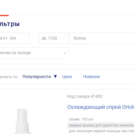
льтры
а от
до
Бренд
ичие на складе
Популярности
Цене
Новизне
ровать по:
Код товара
#1882
Охлаждающий спрей Ortole
объем: 100 мл
жидкая форма для удобства нанесен
для оказания первой помощи при пов