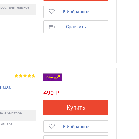
овоспалительное
В Избранное
+
Сравнить
апаха
490 ₽
Купить
ие и быстрое
 запаха
В Избранное