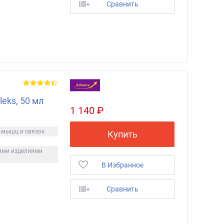
+
Сравнить
eks, 50 мл
1 140 ₽
 мышц и связок
Купить
ими изделиями
В Избранное
+
Сравнить