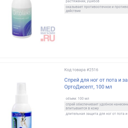
растяжений, ушибов
оказывает противоотечное и против
действие
Код товара
#2516
Спрей для ног от пота и з
OртоДисепт, 100 мл
объем: 100 мл
спрей обеспечивает удобное нанесен
впитывается в кожу
длительная защита для ног от пота и