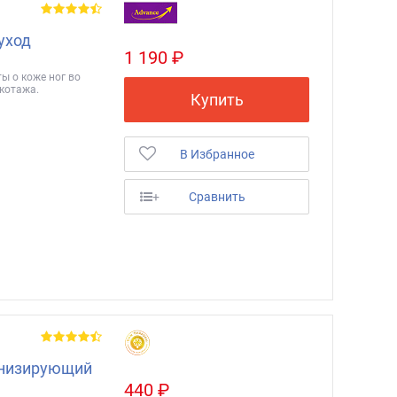
уход
1 190 ₽
ы о коже ног во
котажа.
Купить
В Избранное
+
Сравнить
онизирующий
440 ₽