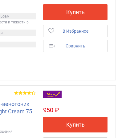
Купить
льзам
сти и тяжести в
В Избранное
на
+
Сравнить
-венотоник
950 ₽
ight Cream 75
Купить
ношения
г