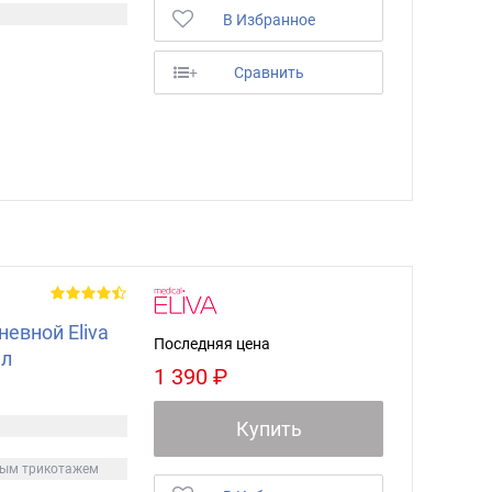
В Избранное
+
Сравнить
невной Eliva
Последняя цена
мл
1 390 ₽
Купить
ным трикотажем