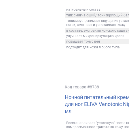
натуральный состав
тип: смягчающий/ тонизирующий ба
тонизирует, снимает ощущение устало
ногах, смягчает и успокаивает кожу
в составе: экстракты конского кашта
улучшает микроциркуляцию крови
повышает тонус вен
подходит для кожи любого типа
Код товара
#8788
Ночной питательный крем
для ног ELIVA Venotonic N
мл
Восстанавливает "уставшую" после 
компрессионного трикотажа кожу но