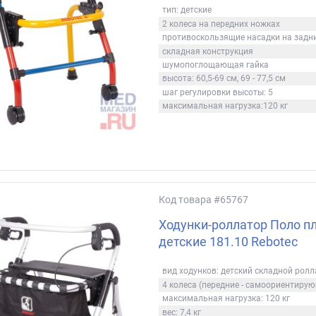
тип: детские
2 колеса на передних ножках
противоскользящие насадки на задн
складная конструкция
шумопоглощающая гайка
высота: 60,5-69 см, 69 - 77,5 см
шаг регулировки высоты: 5
максимальная нагрузка:120 кг
Код товара
#65767
Ходунки-роллатор Поло пл
детские 181.10 Rebotec
вид ходунков: детский складной рол
4 колеса (передние - самоориентиру
максимальная нагрузка: 120 кг
вес: 7,4 кг