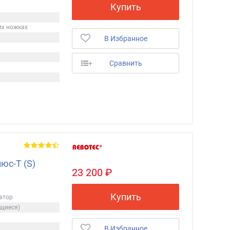
Купить
их ножках
В Избранное
+
Сравнить
юс-Т (S)
23 200 ₽
Купить
латор
ющиеся)
В Избранное