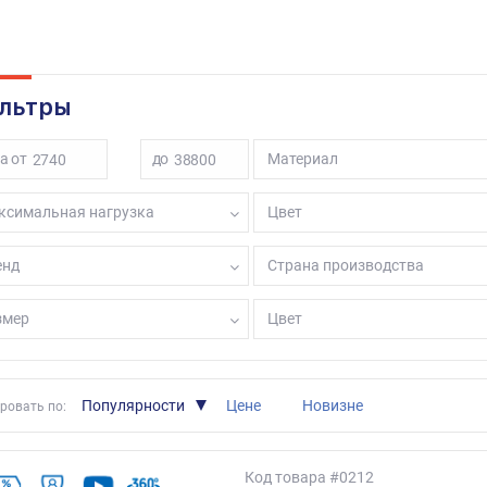
льтры
а от
до
Материал
ксимальная нагрузка
Цвет
енд
Страна производства
змер
Цвет
Популярности
Цене
Новизне
ровать по:
Код товара
#0212