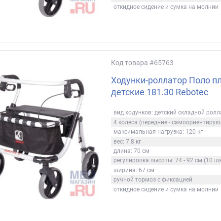
откидное сидение и сумка на молнии
Код товара
#65763
Ходунки-роллатор Поло пл
детские 181.30 Rebotec
вид ходунков: детский складной рол
4 колеса (передние - самоориентиру
максимальная нагрузка: 120 кг
вес: 7.8 кг
длина: 70 см
регулировка высоты: 74 - 92 см (10 ш
ширина: 67 см
ручной тормоз с фиксацией
откидное сидение и сумка на молнии