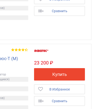
гов)
+
Сравнить
юс-Т (M)
23 200 ₽
Купить
латор
ющиеся)
В Избранное
гов)
+
Сравнить