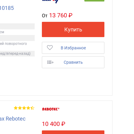
10185
13 760 ₽
От
Купить
 см
ией поворотного
В Избранное
ред/вперед-назад)
+
Сравнить
ах Rebotec
10 400 ₽