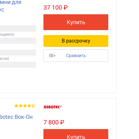
мини для
37 100 ₽
ec
Купить
ующиеся)
В рассрочку
+
Сравнить
агов)
botec Вок-Он
7 800 ₽
Купить