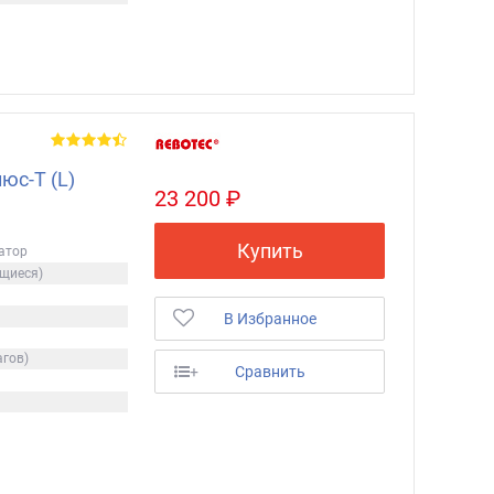
юс-Т (L)
23 200 ₽
Купить
латор
ющиеся)
В Избранное
агов)
+
Сравнить