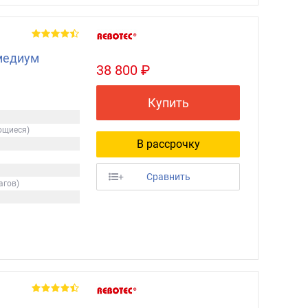
медиум
38 800 ₽
Купить
ющиеся)
В рассрочку
+
Сравнить
агов)