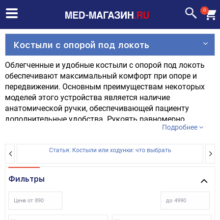
0
Костыли с опорой под локоть
Облегченные и удобные костыли с опорой под локоть
обеспечивают максимальный комфорт при опоре и
передвижении. Основным преимуществам некоторых
моделей этого устройства является наличие
анатомической ручки, обеспечивающей пациенту
дополнительные удобства. Рукоять равномерно
Подробнее
распределяет нагрузку на руку, что позволяет пациенту
больше двигаться и меньше при этом уставать.
Статья: Костыли или ходунки: что выбрать
Локтевые костыли регулируются по высоте, а в
некоторых моделях, представленных в наших магазинах,
есть возможность регулировки не только опор, но и
Фильтры
подлокотника по высоте.
Цена от
до
Представленные костыли изготовлены из специальных
материалов, легко подвергающихся санитарной