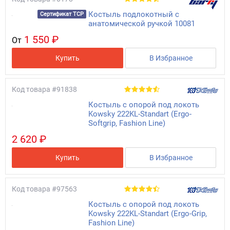
Костыль подлокотный с
Сертификат ТСР
анатомической ручкой 10081
1 550 ₽
От
Купить
В Избранное
Код товара
#91838
Костыль с опорой под локоть
Kowsky 222KL-Standart (Ergo-
Softgrip, Fashion Line)
2 620 ₽
Купить
В Избранное
Код товара
#97563
Костыль с опорой под локоть
Kowsky 222KL-Standart (Ergo-Grip,
Fashion Line)