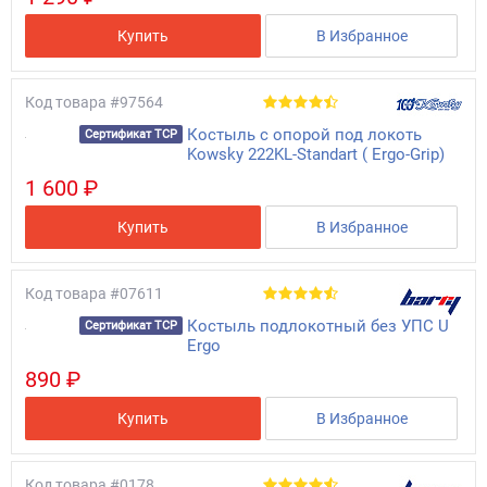
Купить
В Избранное
Код товара
#97564
Костыль с опорой под локоть
Сертификат ТСР
Kowsky 222KL-Standart ( Ergo-Grip)
1 600 ₽
Купить
В Избранное
Код товара
#07611
Костыль подлокотный без УПС U
Сертификат ТСР
Ergo
890 ₽
Купить
В Избранное
Код товара
#0178