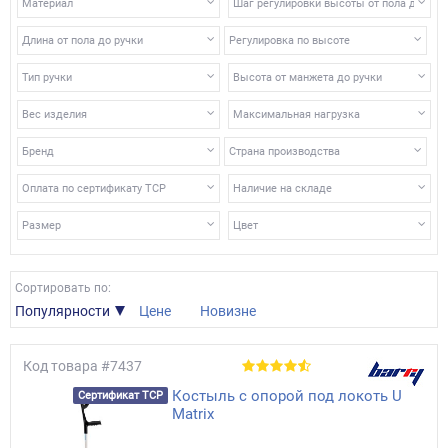
обработке.
Материал
Шаг регулировки высоты от пола до рук
Наконечники, насадки и другие запчасти к костылям
Длина от пола до ручки
Регулировка по высоте
Зимние антигололедные насадки для костылей и тростей
Тип ручки
Как правильно подобрать костыли?
Высота от манжета до ручки
Вес изделия
Максимальная нагрузка
Бренд
Страна производства
Оплата по сертификату ТСР
Наличие на складе
Размер
Цвет
Сортировать по:
Популярности
Цене
Новизне
Код товара
#7437
Костыль с опорой под локоть U
Сертификат ТСР
Matrix