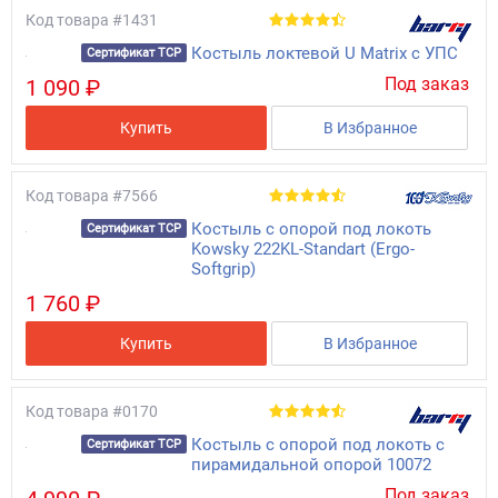
Код товара
#1431
Костыль локтевой U Matrix с УПС
Сертификат ТСР
Под заказ
1 090 ₽
Купить
В Избранное
Код товара
#7566
Костыль с опорой под локоть
Сертификат ТСР
Kowsky 222KL-Standart (Ergo-
Softgrip)
1 760 ₽
Купить
В Избранное
Код товара
#0170
Костыль с опорой под локоть с
Сертификат ТСР
пирамидальной опорой 10072
Под заказ