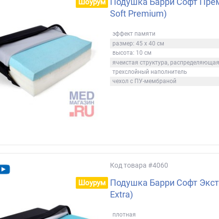
Подушка Барри Софт Прем
Шоурум
Soft Premium)
эффект памяти
размер: 45 х 40 см
высота: 10 см
ячеистая структура, распределяюща
трехслойный наполнитель
чехол с ПУ-мембраной
Код товара
#4060
Подушка Барри Софт Экстр
Шоурум
Extra)
плотная