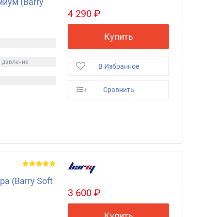
иум (Barry
4 290 ₽
Купить
я давление
В Избранное
+
Сравнить
а (Barry Soft
3 600 ₽
Купить