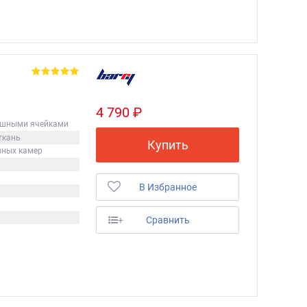
4 790 ₽
ушными ячейками
ткань
Купить
шных камер
В Избранное
+
Сравнить