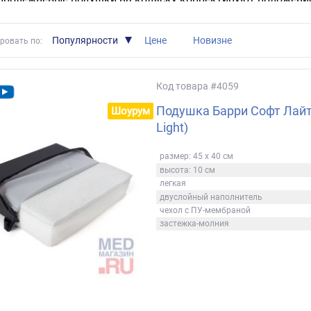
вая пациенту комфорт. Данные изделия часто применяютс
ческие подушки сделают передвижение на коляске более
Популярности
Цене
Новизне
ровать по:
пролежневые подушки:
ет давление на кожные покровы;
Код товара
#4059
ют кровоток;
чивают массажный эффект проблемного участка;
Подушка Барри Софт Лайт 
Шоурум
бляют мускулатуру;
Light)
т боль.
размер: 45 х 40 см
противопролежневые подушки можно в MED-МАГАЗИН.RU на 
высота: 10 см
легкая
двуслойный наполнитель
чехол с ПУ-мембраной
застежка-молния