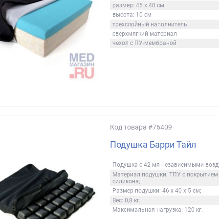
размер: 45 х 40 см
высота: 10 см
трехслойный наполнитель
сверхмягкий материал
чехол с ПУ-мембраной
Код товара
#76409
Подушка Барри Тайл
Подушка с 42-мя независимыми воз
Материал подушки: ТПУ с покрытием 
силикона;
Размер подушки: 46 х 40 х 5 см;
Вес: 0,8 кг;
Максимальная нагрузка: 120 кг.