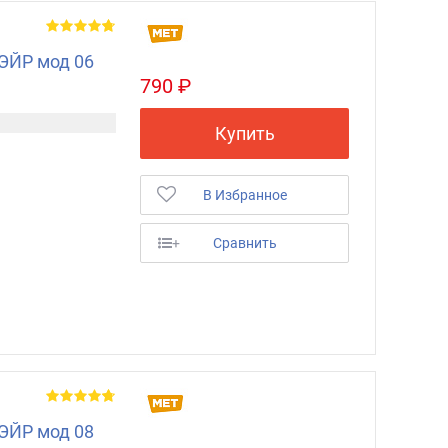
ЭЙР мод 06
790 ₽
Купить
В Избранное
+
Сравнить
ЭЙР мод 08