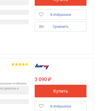
В Избранное
+
Сравнить
3 090 ₽
душными ячейками;
из дакрона и
Купить
В Избранное