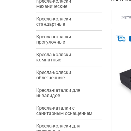
Кресла-коляски
обеспечи
механические
ортопеди
Сорти
Кресла-коляски
стандартные
Противо
• понижа
Кресла-коляски
• улучша
прогулочные
• обеспе
• рассла
Кресла-коляски
• снижаю
комнатные
Купить 
Кресла-коляски
облегченные
Кресла-каталки для
инвалидов
Кресла-каталки с
санитарным оснащением
Кресла-коляски для