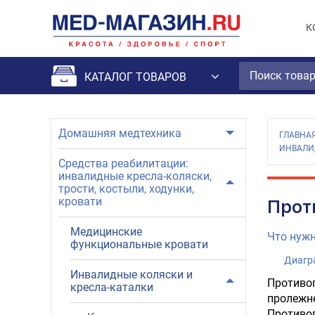
К
КАТАЛОГ ТОВАРОВ
Домашняя медтехника
ГЛАВНА
ИНВАЛИ
Средства реабилитации:
инвалидные кресла-коляски,
трости, костыли, ходунки,
кровати
Прот
Медицинские
Что нужн
функциональные кровати
Диагр
Инвалидные коляски и
Противо
кресла-каталки
пролежне
Противоп