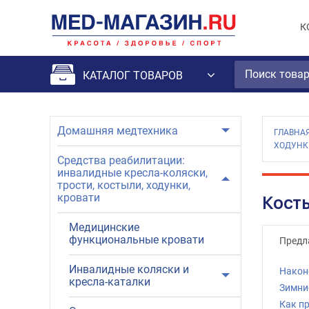
К
КАТАЛОГ ТОВАРОВ
Домашняя медтехника
ГЛАВНА
ХОДУНК
Средства реабилитации:
инвалидные кресла-коляски,
трости, костыли, ходунки,
кровати
Кост
Медицинские
функциональные кровати
Предл
Инвалидные коляски и
Наконе
кресла-каталки
Зимни
Как п