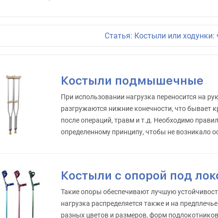
ли используют для улучшения координации и уменьшения нагрузки
оса массы тела на верхнюю часть туловища и руки. В нашем ассор
Статья: Костыли или ходунки:
й ассортимент аксессуаров для них.
Костыли подмышечные
При использовании нагрузка переносится на ру
разгружаются нижние конечности, что бывает к
после операций, травм и т.д. Необходимо прав
определенному принципу, чтобы не возникало о
Костыли с опорой под лок
Такие опоры обеспечивают лучшую устойчивост
нагрузка распределяется также и на предплечье
разных цветов и размеров, форм подлокотников.