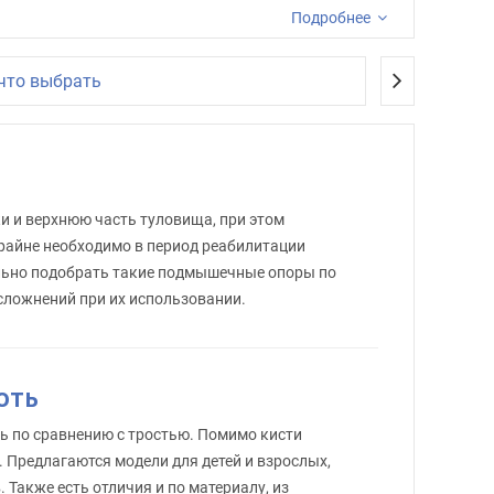
Подробнее
 на нижние конечности путем увеличения опоры и
тименте представлены металлические костыли и
 что выбрать
ки и верхнюю часть туловища, при этом
райне необходимо в период реабилитации
ильно подобрать такие подмышечные опоры по
сложнений при их использовании.
оть
ь по сравнению с тростью. Помимо кисти
. Предлагаются модели для детей и взрослых,
 Также есть отличия и по материалу, из