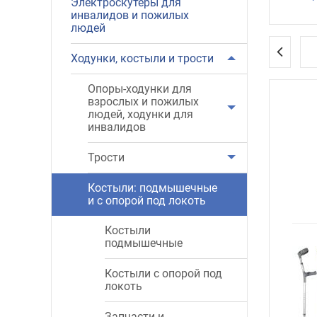
Электроскутеры для
инвалидов и пожилых
Косты
людей
перен
Ходунки, костыли и трости
широки
Опоры-ходунки для
взрослых и пожилых
людей, ходунки для
инвалидов
Трости
Костыли: подмышечные
и с опорой под локоть
Костыли
подмышечные
Костыли с опорой под
локоть
Запчасти и