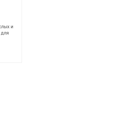
слых и
 для