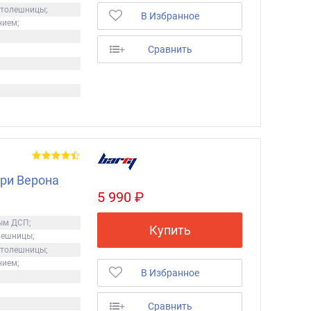
столешницы;
В Избранное
нием;
+
Сравнить
ри Верона
5 990 ₽
ым ДСП;
Купить
лешницы;
столешницы;
нием;
В Избранное
+
Сравнить