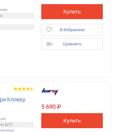
нием
Купить
а)
В Избранное
+
Сравнить
ри Кловер
5 690 ₽
ция;
Купить
ым ДСП;
лешницы;