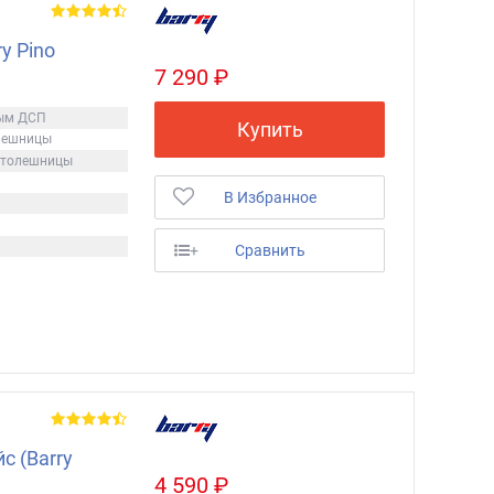
y Pino
7 290 ₽
ым ДСП
Купить
олешницы
 столешницы
В Избранное
+
Сравнить
с (Barry
4 590 ₽