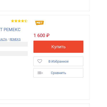
ЕТ РЕМЕКС
1 600 ₽
EALTA
/
REMEKS
Купить
В Избранное
+
Сравнить