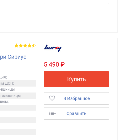
ри Сириус
5 490 ₽
ция;
Купить
ым ДСП;
лешницы;
столешницы;
В Избранное
нием;
+
Сравнить