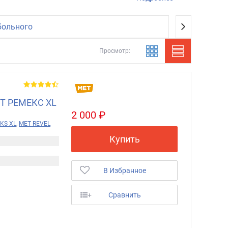
больного
Просмотр:
ЕТ РЕМЕКС XL
2 000 ₽
KS XL
,
МЕТ REVEL
Купить
В Избранное
+
Сравнить