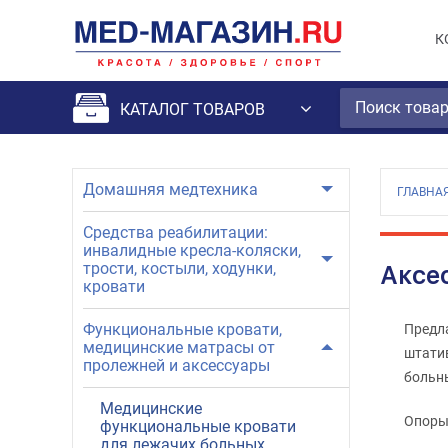
К
КАТАЛОГ ТОВАРОВ
Домашняя медтехника
ГЛАВНА
Средства реабилитации:
инвалидные кресла-коляски,
трости, костыли, ходунки,
Аксе
кровати
Функциональные кровати,
Предла
медицинские матрасы от
штатив
пролежней и аксессуары
больны
Медицинские
Опоры 
функциональные кровати
для лежачих больных
помога