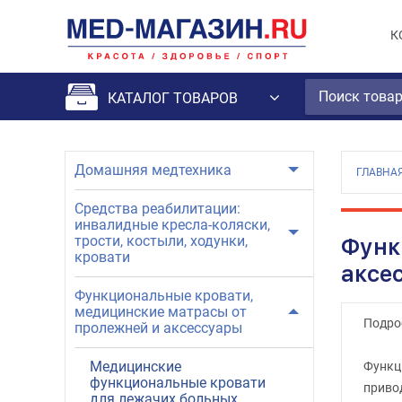
К
КАТАЛОГ ТОВАРОВ
Домашняя медтехника
ГЛАВНА
Средства реабилитации:
инвалидные кресла-коляски,
трости, костыли, ходунки,
Функ
кровати
аксе
Функциональные кровати,
медицинские матрасы от
Подро
пролежней и аксессуары
Медицинские
Функц
функциональные кровати
приво
для лежачих больных