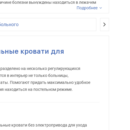
ричине болезни вынуждены находиться в лежачем
Подробнее
больного
ловиях медицинских и оздоровительных
ющих, с помощью которых реабилитация или
иях.
ьные кровати для
ут не только повысить уровень удобства, но
 разделено на несколько регулирующихся
вы сможете найти все необходимое для поддержания
тся в интерьер не только больницы,
мнаты. Помогают придать максимально удобное
мя находиться на постельном режиме.
купку в
наших розничных магазинах
.
ьные кровати без электропривода для ухода