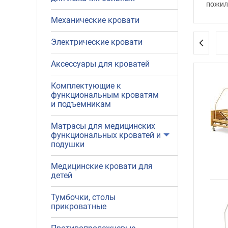
пожил
полож
Механические кровати
Электрические кровати
Функц
учреж
Аксессуары для кроватей
лечен
Комплектующие к
функциональным кроватям
Специ
и подъемникам
снизят
Матрасы для медицинских
Также
функциональных кроватей и
гигиен
подушки
Вы мо
Медицинские кровати для
детей
Тумбочки, столы
прикроватные