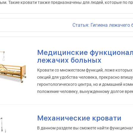
ым. Такие кровати также предназначены для людей, которые по п
ении на протяжении долгого времени.
Статья: Гигиена лежачего 
иональные кровати могут быть использованы как дома, так и в ус
дений. Стоит обратить внимание на наличие различных комплекту
ие для пациента будут протекать в максимально комфортных услов
Медицинские функционал
альные медицинские матрасы и противопролежневые системы помог
лежачих больных
 риск развития осложнений.
Кровати со множеством функций, ложе которых
 рекомендуем ознакомится с разделом
"Забота и Уход"
, в котором 
секций для удобства человека, прекрасно впишу
ы и качественного ухода за лежачим пациентом.
геронтологического центра, но и домашней ко
положение человеку, вынужденному долгое вре
жете заказать функциональную кровать на сайте или оформить по
Механические кровати
В данном разделе вы сможете найти функционал