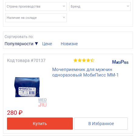
Страна производства
Бренд
Наличие на складе
Сортировать по:
Популярности
Цене
Новизне
Код товара
#70137
Мочеприемник для мужчин
одноразовый МобиПисс ММ-1
280 ₽
Купить
В Избранное