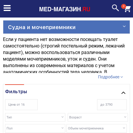
0
Судна и мочеприемники
Если у пациента нет возможности посещать туалет
самостоятельно (строгий постельный режим, лежачий
пациент), можно воспользоваться различными
моделями мочеприемников, уток и суден. Они
выполнены из современных материалов с учетом
анатомических особенностей тела человека. В
Подробнее
ассортименте нашего магазина представлены разные
модели.
Фильтры
Цена от
до
Тип
Возраст
Пол
Объем мочеприемника