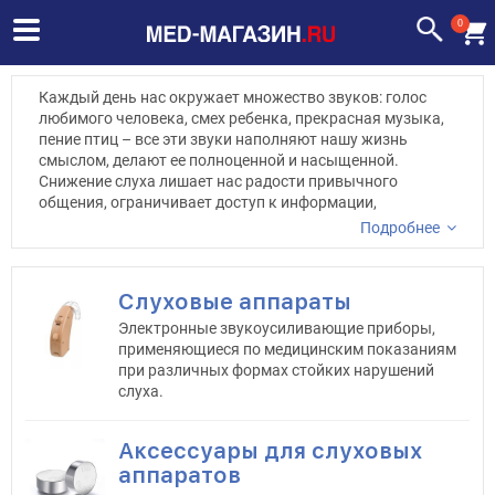
0
Каждый день нас окружает множество звуков: голос
любимого человека, смех ребенка, прекрасная музыка,
пение птиц – все эти звуки наполняют нашу жизнь
смыслом, делают ее полноценной и насыщенной.
Снижение слуха лишает нас радости привычного
общения, ограничивает доступ к информации,
заставляет напрягаться и нервничать…
Подробнее
Чтобы помочь слабослышащим людям вернуть всю
радость от общения с близкими, дать возможность
Слуховые аппараты
вести полноценную и насыщенную жизнь, созданы
Электронные звукоусиливающие приборы,
слуховые аппараты.
применяющиеся по медицинским показаниям
при различных формах стойких нарушений
слуха.
Аксессуары для слуховых
аппаратов