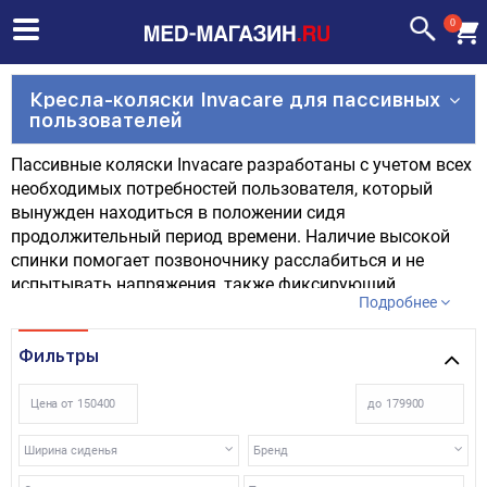
0
Кресла-коляски Invacare для пассивных
пользователей
Пассивные коляски Invacare разработаны с учетом всех
необходимых потребностей пользователя, который
вынужден находиться в положении сидя
продолжительный период времени. Наличие высокой
спинки помогает позвоночнику расслабиться и не
испытывать напряжения, также фиксирующий
Подробнее
подголовник позволит не чувствовать дискомфорта в
шейном отделе. Материал обивки –
высококачественный, воздухопроницаемый материал,
Фильтры
который практичен и прост в уходе. Коляски пассивного
типа от Invacare имеют множество разнообразных
Цена от
до
регулировок и подстраиваются под нужды и пожелания
пациента, когда это необходимо.
Ширина сиденья
Бренд