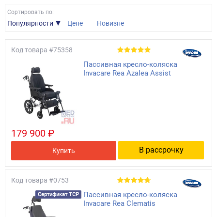
Сортировать по:
Популярности
Цене
Новизне
Код товара
#75358
Пассивная кресло-коляска
Invacare Rea Azalea Assist
179 900 ₽
В рассрочку
Купить
Код товара
#0753
Пассивная кресло-коляска
Сертификат ТСР
Invacare Rea Clematis