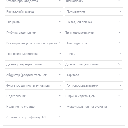
Страна производства
Тип коляски
Рычажный привод
Применение
Тип рамы
Складная спинка
Глубина сиденья, см
Тип подлокотников
Регулировка угла наклона подножек
Тип подножек
Трансферные колеса
Шины
Диаметр передних колес
Диаметр задних колес
Абдуктор (разделитель ног)
Тормоза
Фиксатор для ног и туловища
Антиопрокидыватели
Подголовник
Ширина изделия, см
Наличие на складе
Максимальная нагрузка, кг
Оплата по сертификату ТСР