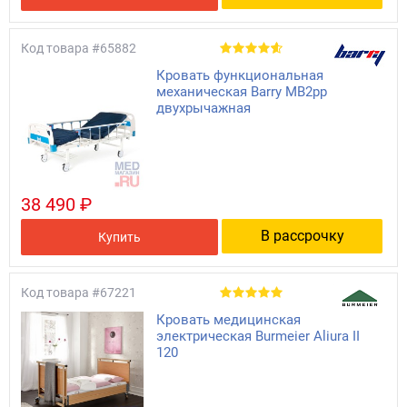
Код товара
#65882
Кровать функциональная
механическая Barry MB2pp
двухрычажная
38 490 ₽
В рассрочку
Купить
Код товара
#67221
Кровать медицинская
электрическая Burmeier Aliura II
120