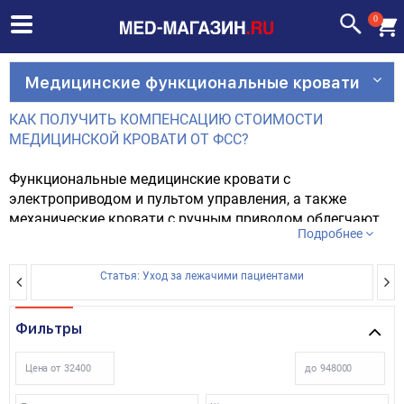
0
Медицинские функциональные кровати
КАК ПОЛУЧИТЬ КОМПЕНСАЦИЮ СТОИМОСТИ
МЕДИЦИНСКОЙ КРОВАТИ ОТ ФСС?
Функциональные медицинские кровати с
электроприводом и пультом управления, а также
механические кровати с ручным приводом облегчают
Подробнее
повседневную жизнь пациентам с ограниченными
возможностями опорно-двигательного аппарата и
пожилым. Такие кровати также предназначены для
Статья: Уход за лежачими пациентами
Ста
людей, которые по причине болезни вынуждены
находиться в лежачем положении на протяжении
Фильтры
долгого времени.
Цена от
до
Функциональные кровати могут быть использованы
как дома, так и в условиях медицинских и