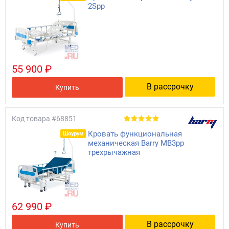
2Spp
55 900 ₽
В рассрочку
Купить
Код товара
#68851
Кровать функциональная
Шоурум
механическая Barry MB3pp
трехрычажная
62 990 ₽
В рассрочку
Купить