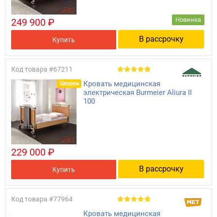
Новинка
249 900 ₽
В рассрочку
Купить
Код товара
#67211
Кровать медицинская
Шоурум
электрическая Burmeier Aliura II
100
229 000 ₽
В рассрочку
Купить
Код товара
#77964
Кровать медицинская