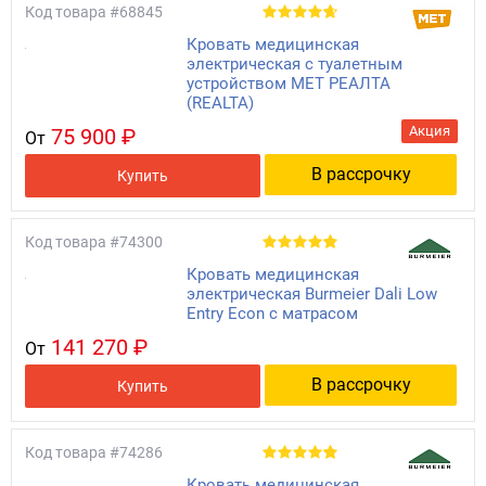
Код товара
#68845
Кровать медицинская
электрическая с туалетным
устройством МЕТ РЕАЛТА
(REALTA)
Акция
75 900 ₽
От
В рассрочку
Купить
Код товара
#74300
Кровать медицинская
электрическая Burmeier Dali Low
Entry Econ с матрасом
141 270 ₽
От
В рассрочку
Купить
Код товара
#74286
Кровать медицинская