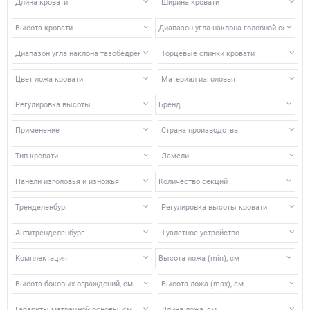
Длина кровати
Ширина кровати
оздоровительных учреждений. Стоит обратить
внимание на наличие различных комплектующих, с
Высота кровати
Диапазон угла наклона головной секции
помощью которых реабилитация или лечение для
пациента будут протекать в максимально комфортных
Диапазон угла наклона тазобедренной секции
Торцевые спинки кровати
условиях.
Цвет ложа кровати
Материал изголовья
Регулировка высоты
Бренд
Применение
Страна производства
Тип кровати
Ламели
Панели изголовья и изножья
Количество секций
Тренделенбург
Регулировка высоты кровати
Антитренделенбург
Туалетное устройство
Комплектация
Высота ложа (min), см
Высота боковых ограждений, см
Высота ложа (max), см
Габариты матрацной основы, см
Длина ложа, см