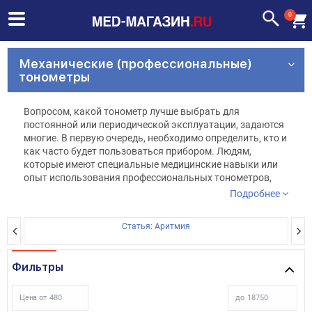
0
Механические (профессиональные)
тонометры
Вопросом, какой тонометр лучше выбрать для
постоянной или периодической эксплуатации, задаются
многие. В первую очередь, необходимо определить, кто и
как часто будет пользоваться прибором. Людям,
которые имеют специальные медицинские навыки или
опыт использования профессиональных тонометров,
можно купить механическую модель. Тонометры
Подробнее
данного типа отличаются своей точностью (при
правильном использовании) и доступной ценой.
Статья: Аритмия
Современные приборы отличаются удобными,
физиологичными манжетами, которые плотно
прилегают к плечу, а также встроенными
Фильтры
фонендоскопами, что позволяет прослушивать пульс и
проводить измерение без посторонней помощи.
Тонометры данного типа могут комплектоваться
Цена от
до
фонендоскопом, который не встроен в манжету.