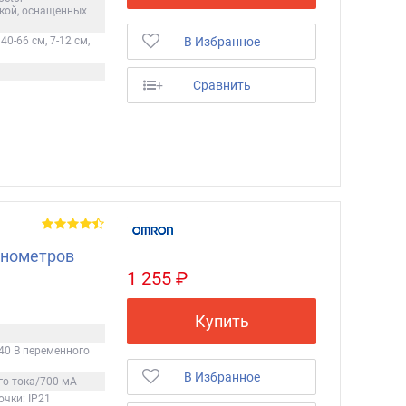
кой, оснащенных
В Избранное
40-66 см, 7-12 см,
+
Сравнить
онометров
1 255 ₽
Купить
40 В переменного
В Избранное
го тока/700 мА
чки: IP21