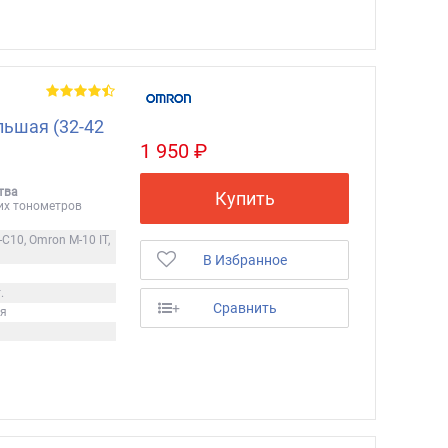
льшая (32-42
1 950 ₽
тва
Купить
их тонометров
C10, Omron M-10 IT,
В Избранное
.
+
Сравнить
ия