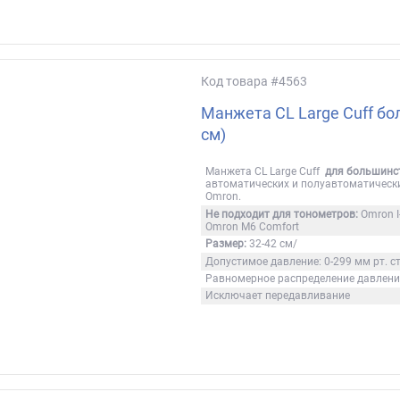
Код товара
#4563
Манжета CL Large Cuff бо
см)
Манжета CL Large Cuff
для большинс
автоматических и полуавтоматическ
Omron.
Не подходит для тонометров:
Omron I-
Omron M6 Comfort
Размер:
32-42 см/
Допустимое давление: 0-299 мм рт. ст
Равномерное распределение давлен
Исключает передавливание