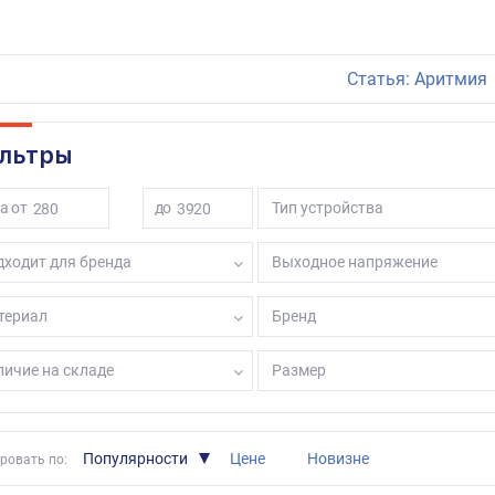
ым ценам. Вы можете сделать заказ по телефону и оформить его н
Статья: Аритмия
льтры
а от
до
Тип устройства
ходит для бренда
Выходное напряжение
териал
Бренд
ичие на складе
Размер
Популярности
Цене
Новизне
ровать по: