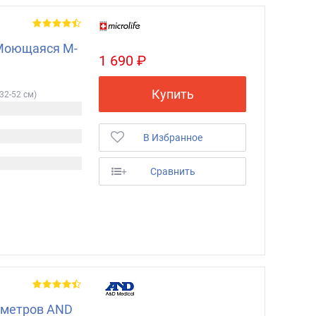
Моющаяся М-
1 690 ₽
Купить
(32-52 см)
В Избранное
+
Сравнить
ометров AND