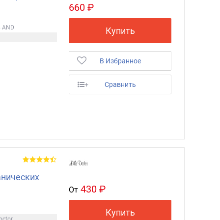
660 ₽
в AND
Купить
В Избранное
+
Сравнить
анических
430 ₽
От
Купить
octor