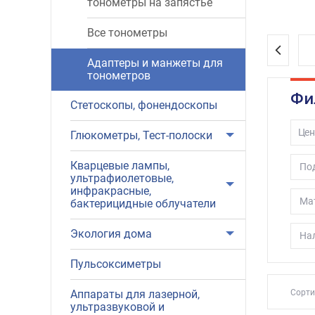
тонометры на запястье
выгодн
Все тонометры
Адаптеры и манжеты для
тонометров
Фи
Стетоскопы, фонендоскопы
Цен
Глюкометры, Тест-полоски
Кварцевые лампы,
Под
ультрафиолетовые,
инфракрасные,
Ма
бактерицидные облучатели
Экология дома
Нал
Пульсоксиметры
Аппараты для лазерной,
Сорти
ультразвуковой и