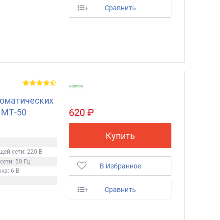
+
Сравнить
томатических
620 ₽
 МТ-50
Купить
ей сети: 220 В
ети: 50 Гц
В Избранное
ка: 6 В
+
Сравнить