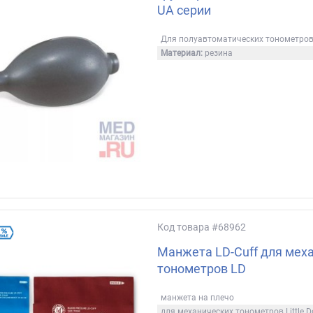
UA серии
Для полуавтоматических тонометро
Материал:
резина
Код товара
#68962
Манжета LD-Cuff для мех
тонометров LD
манжета на плечо
для механических тонометров Little D