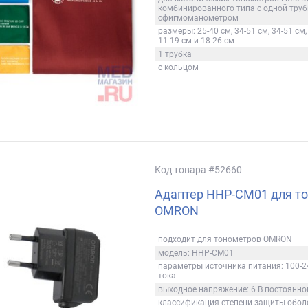
комбинированного типа с одной труб
сфигмоманометром
размеры: 25-40 см, 34-51 см, 34-51 см, 
11-19 см и 18-26 см
1 трубка
с кольцом
Код товара
#52660
Адаптер HHP-CM01 для т
OMRON
подходит для тонометров OMRON
модель: HHP-CM01
параметры источника питания: 100-2
тока
выходное напряжение: 6 В постоянно
классификация степени защиты оболо