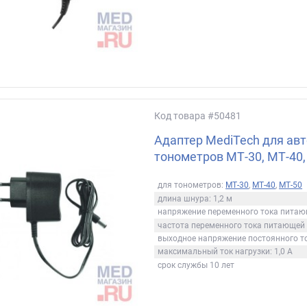
Код товара
#50481
Адаптер MediTech для ав
тонометров МТ-30, МТ-40,
для тонометров:
МТ-30
,
МТ-40
,
МТ-50
длина шнура: 1,2 м
напряжение переменного тока питающ
частота переменного тока питающей с
выходное напряжение постоянного то
максимальный ток нагрузки: 1,0 А
срок службы 10 лет