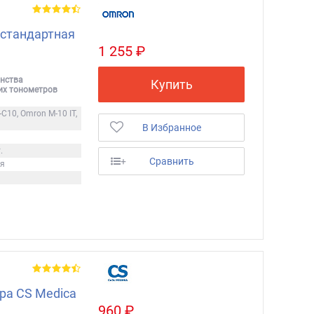
 стандартная
1 255 ₽
нства
Купить
их тонометров
-C10, Omron M-10 IT,
В Избранное
.
+
Сравнить
ия
ра CS Medica
960 ₽