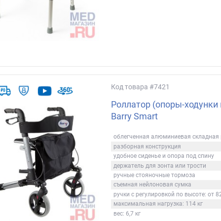
Код товара
#7421
Роллатор (опоры-ходунки 
Barry Smart
облегченная алюминиевая складная
разборная конструкция
удобное сиденье и опора под спину
держатель для зонта или трости
ручные стояночные тормоза
съемная нейлоновая сумка
ручки с регулировкой по высоте: от 8
максимальная нагрузка: 114 кг
вес: 6,7 кг