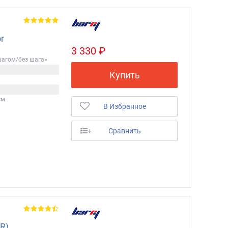
r
3 330 ₽
шагом/без шага»
Купить
см
В Избранное
+
Сравнить
R)