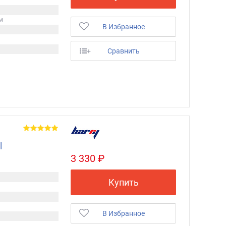
м
В Избранное
+
Сравнить
l
3 330 ₽
Купить
В Избранное