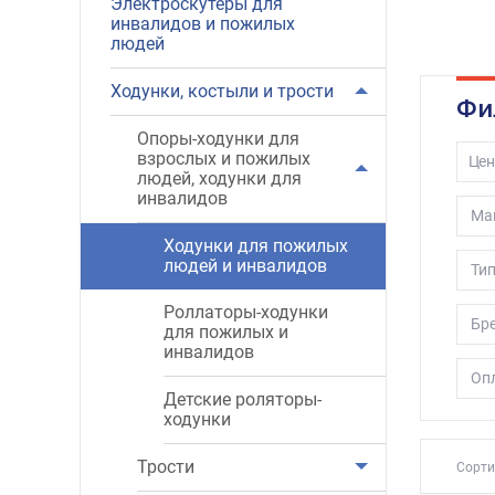
Электроскутеры для
инвалидов и пожилых
Ход
людей
Ход
Ход
Ходунки, костыли и трости
Так
Фи
Опоры-ходунки для
В асс
взрослых и пожилых
Цен
шагаю
людей, ходунки для
инвалидов
Ма
Ходунки для пожилых
людей и инвалидов
Тип
Роллаторы-ходунки
Бр
для пожилых и
инвалидов
Опл
Детские роляторы-
ходунки
Трости
Сорти