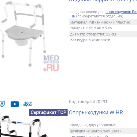
предназначено для
опор-ходунков Bar
HR
(приобретаются отдельно)
материал: гигиенический пластик
габариты: 55 х 40 х 5 см
диаметр отверстия: 23 см
без ведра в комплекте
Код товара
#20291
Опоры-ходунки W HR
Сертификат ТСР
складные, двухуровневые
функция «с шагом/без шага»