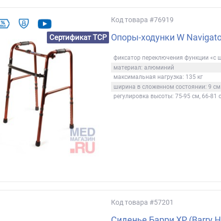
Код товара
#76919
Опоры-ходунки W Navigato
Сертификат ТСР
фиксатор переключения функции «с 
материал: алюминий
максимальная нагрузка: 135 кг
ширина в сложенном состоянии: 9 см
регулировка высоты: 75-95 см, 66-81 
Код товара
#57201
Сиденье Барри ХР (Barry H