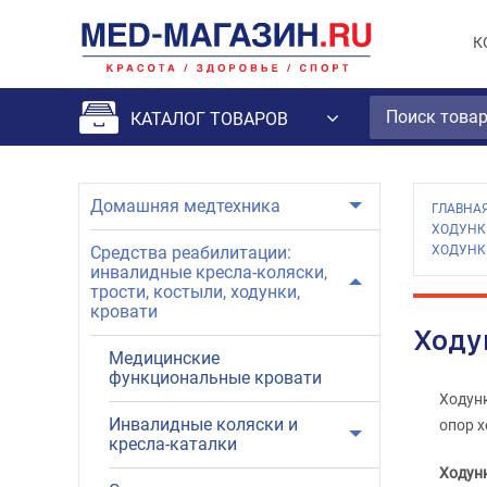
К
КАТАЛОГ ТОВАРОВ
Домашняя медтехника
ГЛАВНА
ХОДУНК
Средства реабилитации:
ХОДУНК
инвалидные кресла-коляски,
трости, костыли, ходунки,
кровати
Ходу
Медицинские
функциональные кровати
Ходунк
Инвалидные коляски и
опор х
кресла-каталки
Ходунк