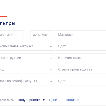
унки опоры для пожилых.
унки шагающие для пожилых людей.
унки на колесах для пожилых людей.
же существуют модели шагающих ходунков для пожилых со съемн
льтры
ортименте представлены опоры-ходунки для взрослых фиксированн
а от
до
Материал
щие).
ксимальная нагрузка
Цвет
 конструкции
Наличие колес
енд
Страна производства
ата по сертификату ТСР
Цвет
Популярности
Цене
Новизне
ровать по: