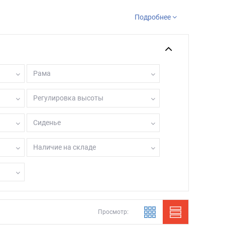
Подробнее
ыми колесиками.
ые и опоры-ходунки с шаговым эффектом (ходунки
Рама
Регулировка высоты
Сиденье
Наличие на складе
Просмотр: