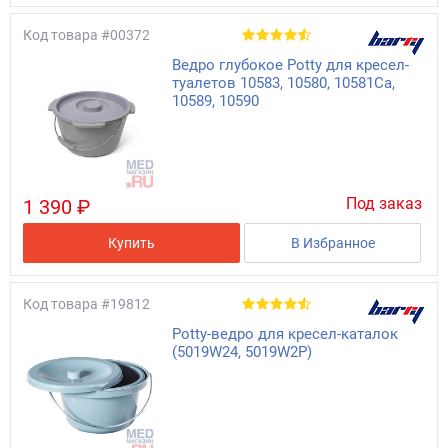
Код товара
#00372
Ведро глубокое Potty для кресел-
туалетов 10583, 10580, 10581Ca,
10589, 10590
Под заказ
1 390 ₽
Купить
В Избранное
Код товара
#19812
Potty-ведро для кресел-каталок
(5019W24, 5019W2P)