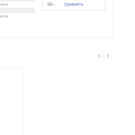
+
Сравнить
осети
риала