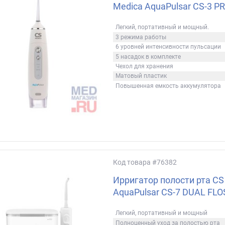
Medica AquaPulsar CS-3 P
Легкий, портативный и мощный.
3 режима работы
6 уровней интенсивности пульсации
5 насадок в комплекте
Чехол для хранения
Матовый пластик
Повышенная емкость аккумулятора
Код товара
#76382
Ирригатор полости рта CS
AquaPulsar CS-7 DUAL FLO
Легкий, портативный и мощный
Полноценный уход за полостью рта