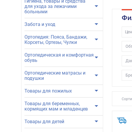
дыхание
Гигиена, товары и средства
для ухода за лежачими
больными
Фи
Забота и уход
Цен
Ортопедия: Пояса, Бандажи,
Корсеты, Ортезы, Чулки
Об
Ортопедическая и комфортная
обувь
Да
Ортопедические матрасы и
Бр
подушки
Товары для пожилых
Сорти
Товары для беременных,
кормящих мам и младенцев
Товары для детей