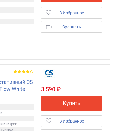
а
В Избранное
+
Сравнить
ортативный CS
3 590 ₽
Flow White
Купить
ми
В Избранное
ллилитров
 таймер