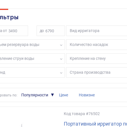
 свежим!
льтры
а от
до
Вид ирригатора
ъем резервуара воды
Количество насадок
вление струи воды
Крепление на стену
енд
Страна производства
Популярности
Цене
Новизне
ровать по:
Код товара
#76502
Портативный ирригатор п