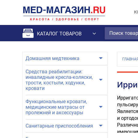
К
КАТАЛОГ ТОВАРОВ
Домашняя медтехника
ГЛАВНА
Средства реабилитации:
инвалидные кресла-коляски,
трости, костыли, ходунки,
Ирри
кровати
Ирригат
Функциональные кровати,
пульсиру
медицинские матрасы от
Является
пролежней и аксессуары
и ортодо
Различны
Санитарные приспособления
имеющим 