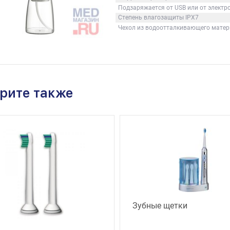
Подзаряжается от USB или от электр
Степень влагозащиты IPX7
Чехол из водоотталкивающего мате
рите также
Зубные щетки