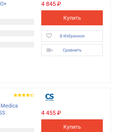
4 845 ₽
RO+
Купить
В Избранное
+
Сравнить
 Medica
4 455 ₽
SS
Купить