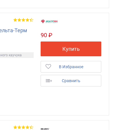
Дельта-Терм
90 ₽
Купить
ьного каучука
В Избранное
+
Сравнить