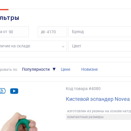
льтры
а от
до
Бренд
ичие на складе
Цвет
Популярности
Цене
Новизне
ровать по:
Код товара
#4080
Кистевой эспандер Novea
изготовлен из резины на основе нату
компактные размеры