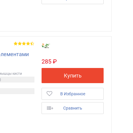
элементами
285 ₽
 мышцы кисти
Купить
)
В Избранное
+
Сравнить