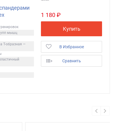
эспандерами
1 180 ₽
ex
тренировок
Купить
групп мышц
на T-образная —
В Избранное
ы
опластичный
+
Сравнить