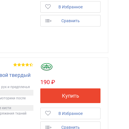
В Избранное
+
Сравнить
вой твердый
190 ₽
 рук и предплечья
Купить
моторики после
 кисти
В Избранное
ряжения тканей
+
Сравнить