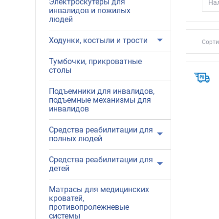
Электроскутеры для
Нал
инвалидов и пожилых
людей
Ходунки, костыли и трости
Сорти
Тумбочки, прикроватные
столы
Подъемники для инвалидов,
подъемные механизмы для
инвалидов
Средства реабилитации для
полных людей
Средства реабилитации для
детей
Матрасы для медицинских
кроватей,
противопролежневые
системы