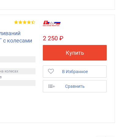
ливаний
2 250 ₽
 с колесами
Купить
на колесах
В Избранное
в
+
Сравнить