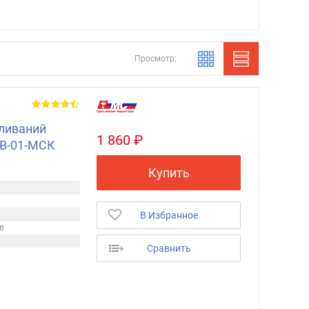
Просмотр:
ливаний
1 860 ₽
ШВ-01-МСК
Купить
В Избранное
в
+
Сравнить