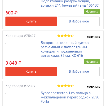
Подпяточник разгружающий,
артикул 244, бежевый (вид 106450)
Новинка
600 ₽
Купить
В Избранное
Код товара
#75497
Бандаж на коленный сустав
разъемный с пателлярным
кольцом и пружинными
вставками, 35 см, КС-616
Новинка
3 848 ₽
Купить
В Избранное
Код товара
#72307
Бурсопротектор 1-го пальца с
межпальцевой перегородкой 203С
Forta