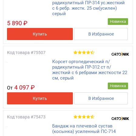
радикулитный ПР-314 ус.жесткий
с 6 ребр. жестк. 25 см(усилен)
серый
Новинка
5 890 ₽
Купить
В Избранное
Код товара
#75507
Корсет ортопедический п/
радикулитный ПР-312 ст п/
жесткий с 6 ребрами жесткости 22
см, серый
Новинка
4 097 ₽
От
Купить
В Избранное
Код товара
#75473
Бандаж на плечевой сустав
(косынка) усиленный ПС-714