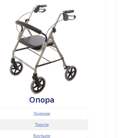
Опора
Ходунки
Трости
Костыли