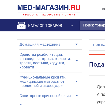
К
КАТАЛОГ ТОВАРОВ
Домашняя медтехника
ГЛАВНА
Средства реабилитации:
инвалидные кресла-коляски,
трости, костыли, ходунки,
Пода
кровати
Функциональные кровати,
медицинские матрасы от
пролежней и аксессуары
Дел
А п
Санитарные приспособления
упр