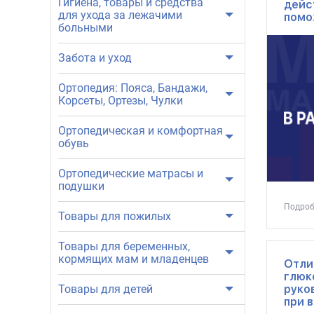
Гигиена, товары и средства
дейс
для ухода за лежачими
помо
больными
Забота и уход
Ортопедия: Пояса, Бандажи,
Корсеты, Ортезы, Чулки
Ортопедическая и комфортная
обувь
Ортопедические матрасы и
подушки
Подроб
Товары для пожилых
Товары для беременных,
кормящих мам и младенцев
Отли
глюк
Товары для детей
руко
при 