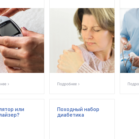
нее
Подробнее
Подро
лятор или
Походный набор
лайзер?
диабетика