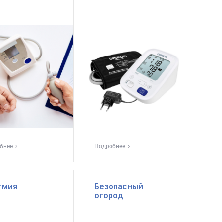
бнее
Подробнее
тмия
Безопасный
огород