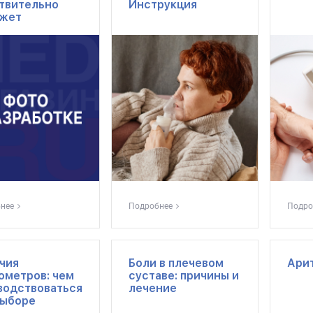
твительно
Инструкция
жет
нее
Подробнее
Подро
чия
Боли в плечевом
Ари
ометров: чем
суставе: причины и
водствоваться
лечение
выборе