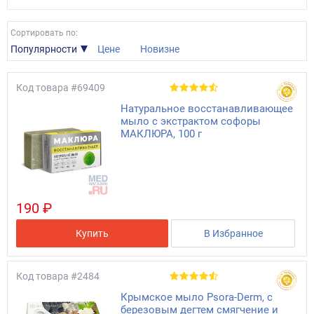
Сортировать по:
Популярности
Цене
Новизне
Код товара
#69409
Натуральное восстанавливающее
мыло с экстрактом софоры
МАКЛЮРА, 100 г
190 ₽
Купить
В Избранное
Код товара
#2484
Крымское мыло Psora-Derm, с
березовым дегтем смягчение и