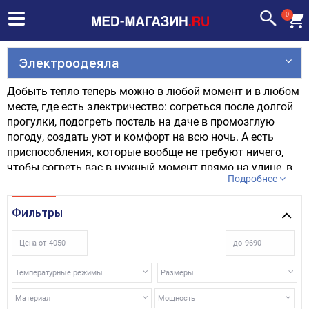
0
Электроодеяла
Добыть тепло теперь можно в любой момент и в любом
месте, где есть электричество: согреться после долгой
прогулки, подогреть постель на даче в промозглую
погоду, создать уют и комфорт на всю ночь. А есть
приспособления, которые вообще не требуют ничего,
чтобы согреть вас в нужный момент прямо на улице, в
Подробнее
транспорте, прогреть застуженную поясницу, шею и т.д.
Фильтры
Цена от
до
Температурные режимы
Размеры
Материал
Мощность