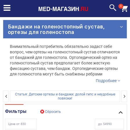
0
Бандажи на голеностопный сустав,
ортезы для голеностопа
Внимательный потребитель обязательно задаст себе
вопрос, чем ортезы на голеностопный сустав отличаются
от бандажей для голеностопа. Ортопедический ортез на
голеностопный сустав предполагает более жесткую
фиксацию сустава, чем бандаж. Ортопедические ортезы
для голеностопа могут быть снабжены ребрами
жесткости, ограничивающими подвижность сустава.
Подробнее
Отрезы для голеностопа жесткие используются при
переломе лодыжки, а также в реабилитационный
Статья: Детские ортезы и бандажи: долой гипс и неудобные
период. Ношение бандажа на голеностопный сустав
повязки!
после перелома способствует более быстрой
реабилитации и поддерживание правильное положение
Фильтры
Сбросить
костей в суставе.
Бандажи на голень ограничивают подвижность сустава,
Цена от
до
а также уменьшения боли.