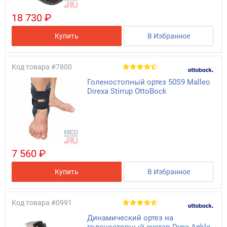
18 730 ₽
Купить
В Избранное
Код товара
#7800
Голеностопный ортез 50S9 Malleo
Direxa Stirrup OttoBock
7 560 ₽
Купить
В Избранное
Код товара
#0991
Динамический ортез на