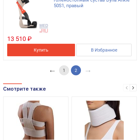
голеностопный сустав Dyna Ankle
50S1, правый
13 510 ₽
Купить
В Избранное
←
→
1
2
Смотрите также