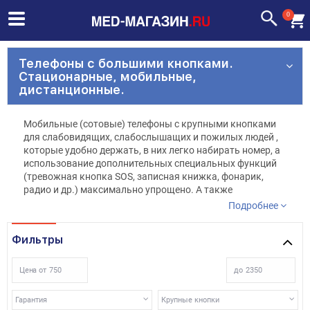
0
Телефоны с большими кнопками.
Стационарные, мобильные,
дистанционные.
Мобильные (сотовые) телефоны с крупными кнопками
для слабовидящих, слабослышащих и пожилых людей ,
которые удобно держать, в них легко набирать номер, а
использование дополнительных специальных функций
(тревожная кнопка SOS, записная книжка, фонарик,
радио и др.) максимально упрощено. А также
стационарные (домашние) телефоны с большими
Подробнее
кнопками, крупными символами, возможностью
увеличивать звук и набором других специальных
Фильтры
функций для людей с ограниченными возможностями
слуха и зрения.
Цена от
до
С такими надежными спутниками можно чувствовать
себя спокойно и уверенно!
Гарантия
Крупные кнопки