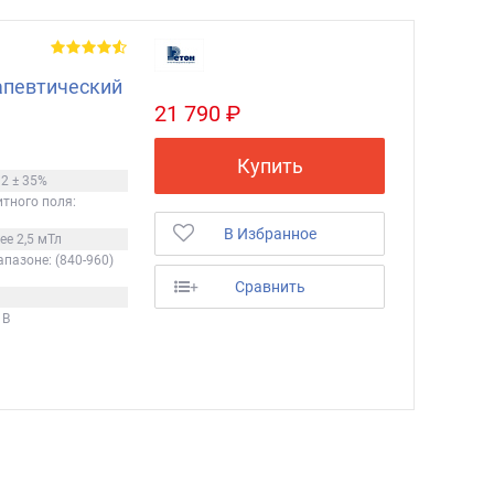
апевтический
21 790 ₽
Купить
м2 ± 35%
тного поля:
В Избранное
ее 2,5 мТл
пазоне: (840-960)
+
Сравнить
 В