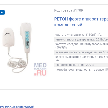
Код товара
#1709
РЕТОН форте аппарат тер
комплексный
частота ультразвука: (110±1) кГц
интенсивность ультразвука: 0,2 Вт/с
частота следования импульсов магни
(50±5)Гц
значение магнитной индукции: не бол
электромагнитное излучение в ИК диа
нм
напряжение питания: 220 В
потребляемая мощность: не более 15
ку производителей