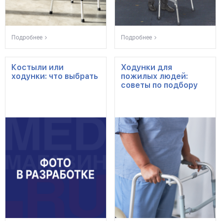
Подробнее
Подробнее
Костыли или
Ходунки для
ходунки: что выбрать
пожилых людей:
советы по подбору