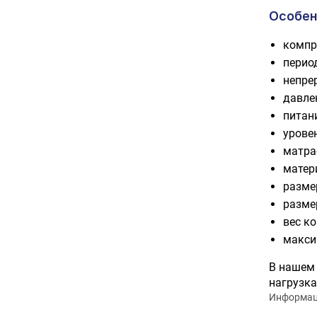
Особен
компр
перио
непре
давлен
питан
урове
матра
матер
разме
размер
вес ко
макси
В нашем
нагрузка
Информаци