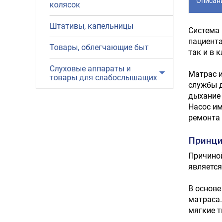
Описан
колясок
Штативы, капельницы
Система 
пациента
Товары, облегчающие быт
так и в 
Слуховые аппараты и
Матрас и
товары для слабослышащих
службы д
дыхание 
Насос им
ремонта 
Принци
Причиной
является
В основе
матраса.
мягкие т