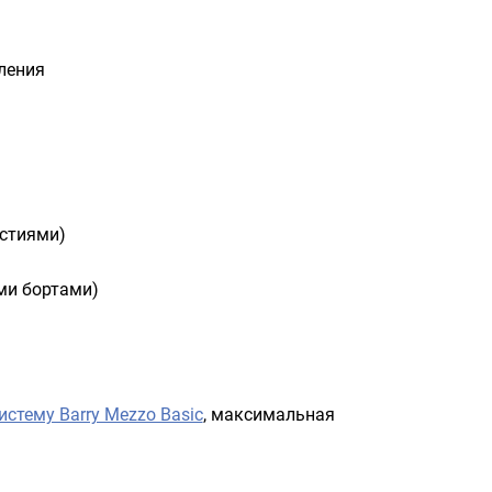
ления
стиями)
ми бортами)
стему Barry Mezzo Basic
, максимальная