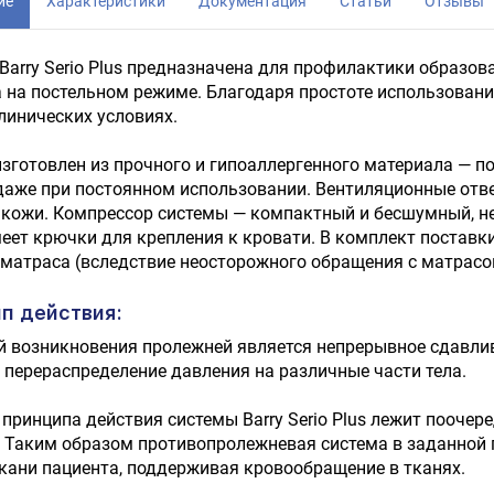
ие
Характеристики
Документация
Статьи
Отзывы
Barry Serio Plus предназначена для профилактики образо
 на постельном режиме. Благодаря простоте использован
клинических условиях.
зготовлен из прочного и гипоаллергенного материала — п
аже при постоянном использовании. Вентиляционные отв
кожи. Компрессор системы — компактный и бесшумный, не
еет крючки для крепления к кровати. В комплект поставк
матраса (вследствие неосторожного обращения с матрасо
п действия:
 возникновения пролежней является непрерывное сдавли
 перераспределение давления на различные части тела.
 принципа действия системы Barry Serio Plus лежит пооче
 Таким образом противопролежневая система в заданной 
кани пациента, поддерживая кровообращение в тканях.