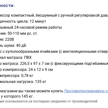
ности:
ессор компактный, бесшумный с ручной регулировкой дав
дичность цикла: 12 минут
рывный 24-часовой режим работы
ие: 50-110 мм рс. ст.
ие: 220В
нь шума: 40 дБ
с с куполообразными ячейками (с вентиляционными отвер
иал матраса: ПВХ
р матраса: 226,5 х 97 х 7 см (с фиксирующими подгибаемы
 компрессора: 24 х 12 х 9 см
мпрессора: 0,78 кг
мальная нагрузка: 135 кг
 магазине вы также можете купить
Противопролежневую си
 у которого 145 кг.
я основывается на последних сведениях от производителей