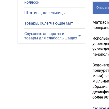
колясок
Описан
Штативы, капельницы
Матрас м
Товары, облегчающие быт
поверхно
Слуховые аппараты и
товары для слабослышащих
Использу
учрежден
учрежден
пенополи
Водонепр
полиурет
мочи) в 
мыльными
абразив
дезинфи
более 90
Особен