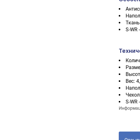
Антис
Напол
Ткань
S-WR 
Технич
Колич
Разме
Высот
Вес: 4
Напол
Чехол
S-WR 
Информаци