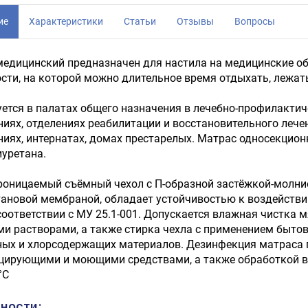
ие
Характеристики
Статьи
Отзывы
Вопросы
едицинский предназначен для настила на медицинские о
сти, на которой можно длительное время отдыхать, лежать
ется в палатах общего назначения в лечебно-профилакти
иях, отделениях реабилитации и восстановительного лечен
иях, интернатах, домах престарелых. Матрас односекцион
уретана.
оницаемый съёмный чехол с П-образной застёжкой-молние
ановой мембраной, обладает устойчивостью к воздействи
соответствии с МУ 25.1-001. Допускается влажная чистка
 растворами, а также стирка чехла с применением бытов
ных и хлорсодержащих материалов. Дезинфекция матраса 
цирующими и моющими средствами, а также обработкой в 
°C
ности: