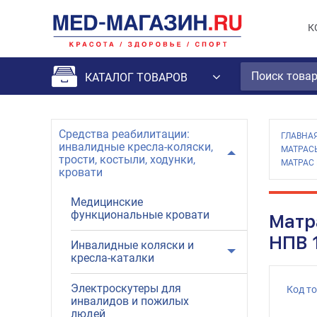
К
КАТАЛОГ ТОВАРОВ
Средства реабилитации:
ГЛАВНА
инвалидные кресла-коляски,
МАТРАС
трости, костыли, ходунки,
МАТРАС
кровати
Медицинские
функциональные кровати
Матр
НПВ 1
Инвалидные коляски и
кресла-каталки
Электроскутеры для
Код т
инвалидов и пожилых
людей