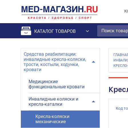
К
КАТАЛОГ ТОВАРОВ
Средства реабилитации:
ГЛАВНА
инвалидные кресла-коляски,
ИНВАЛИ
трости, костыли, ходунки,
КРЕСЛО-
кровати
Медицинские
функциональные кровати
Крес
Инвалидные коляски и
кресла-каталки
Код т
Кресла-коляски
механические