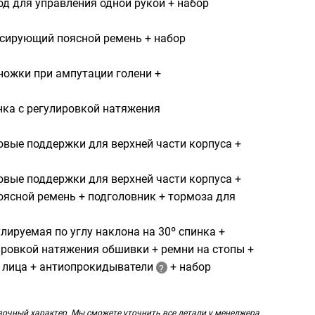
д для управления одной рукой + набор
сирующий поясной ремень + набор
ожки при ампутации голени +
ка с регулировкой натяжения
вые поддержки для верхней части корпуса +
вые поддержки для верхней части корпуса +
оясной ремень + подголовник + тормоза для
ируемая по углу наклона на 30º спинка +
ировкой натяжения обшивки + ремни на стопы +
 лица + антиопрокидыватели
+ набор
вочный характер. Мы сможете уточнить все детали у менеджера