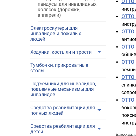
ОТТО 
пандусы для инвалидных
инстр
колясок (дорожки,
аппарели)
ОТТО 
инстр
Электроскутеры для
ОТТО 
инвалидов и пожилых
людей
антио
ОТТО 
Ходунки, костыли и трости
обшив
ОТТО 
Тумбочки, прикроватные
ремни
столы
ОТТО 
Подъемники для инвалидов,
спинк
подъемные механизмы для
сопро
инвалидов
ОТТО 
Средства реабилитации для
боков
полных людей
поясн
инстр
Средства реабилитации для
детей
Информация