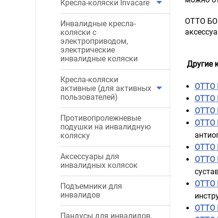
Кресла-коляски Invacare
ОТТО БОК
Инвалидные кресла-
аксессуа
коляски с
электроприводом,
электрические
инвалидные коляски
Другие к
Кресла-коляски
ОТТО 
активные (для активных
пользователей)
ОТТО 
ОТТО 
Противопролежневые
ОТТО 
подушки на инвалидную
антио
коляску
ОТТО 
Аксессуары для
ОТТО 
инвалидных колясок
суста
ОТТО 
Подъемники для
инвалидов
инстр
ОТТО 
Пандусы для инвалидов,