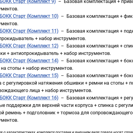
БОКК Старт (Комплект 9)
– Базовая комплектация + приво
ументов.
БОКК Старт (Комплект 10)
– Базовая комплектация + фик
ументов.
БОКК Старт (Комплект 11)
– Базовая комплектация + подн
прокидыватель + набор инструментов.
БОКК Старт (Комплект 12)
– Базовая комплектация + спин
ки + антиопрокидыватель + набор инструментов.
БОКК Старт (Комплект 14)
– Базовая комплектация + боко
 на стопы + набор инструментов.
БОКК Старт (Комплект 15)
– Базовая комплектация + боко
а с регулировкой натяжения обшивки + ремни на стопы + п
вождающего лица + набор инструментов.
БОКК Старт (Комплект 16)
– Базовая комплектация + регул
ые поддержки для верхней части корпуса + спинка с регул
ой ремень + подголовник + тормоза для сопровождающего
ументов.
 о характеристиках, комплекте поставки и внешнем виде товара носят спра