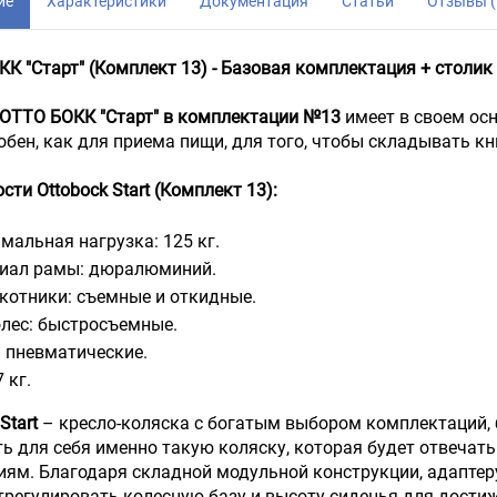
ие
Характеристики
Документация
Статьи
Отзывы (
К "Старт" (Комплект 13)
- Базовая комплектация + столик
 ОТТО БОКК "Старт" в комплектации №13
имеет в своем ос
обен, как для приема пищи, для того, чтобы складывать кн
сти Ottobock Start (Комплект 13):
мальная нагрузка: 125 кг.
иал рамы: дюралюминий.
котники: съемные и откидные.
олес: быстросъемные.
 пневматические.
 кг.
Start
– кресло-коляска с богатым выбором комплектаций,
ь для себя именно такую коляску, которая будет отвечат
ям. Благодаря складной модульной конструкции, адаптеру
регулировать колесную базу и высоту сиденья для дост