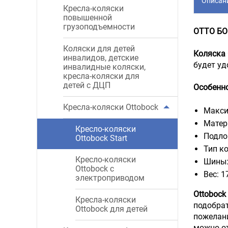
Описан
Кресла-коляски
повышенной
грузоподъемности
ОТТО БОК
Коляски для детей
Коляска
инвалидов, детские
будет уд
инвалидные коляски,
кресла-коляски для
детей с ДЦП
Особенно
Кресла-коляски Ottobock
Макси
Матер
Кресло-коляски
Подло
Ottobock Start
Тип к
Кресло-коляски
Шины:
Ottobock с
Вес: 17
электроприводом
Ottobock 
Кресла-коляски
подобрат
Ottobock для детей
пожелани
можно от