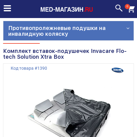
0
Противопролежневые подушки на
инвалидную коляску
Комплект вставок-подушечек Invacare Flo-
tech Solution Xtra Box
Код товара
#
1390