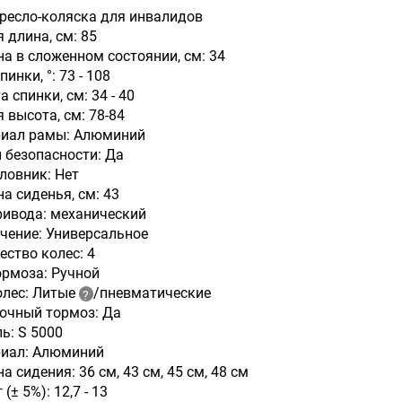
Кресло-коляска для инвалидов
 длина, см: 85
а в сложенном состоянии, см: 34
пинки, °: 73 - 108
 спинки, см: 34 - 40
 высота, см: 78-84
иал рамы: Алюминий
 безопасности: Да
ловник: Нет
на сиденья, см: 43
ривода: механический
чение: Универсальное
ество колес: 4
ормоза: Ручной
олес: Литые
/пневматические
очный тормоз: Да
ь: S 5000
иал: Алюминий
 сидения: 36 см, 43 см, 45 см, 48 см
 (± 5%): 12,7 - 13