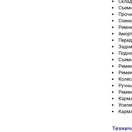
Склад
Съемн
Прочн
Спинк
Ремни
Аморт
Перед
Задни
Подно
Съемн
Ремен
Ремен
Колес
Ручны
Ремен
Карма
Усиле
Карма
Технич