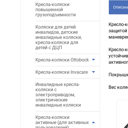
Кресла-коляски
Описан
повышенной
грузоподъемности
Кресло-к
Коляски для детей
защитой 
инвалидов, детские
маневре
инвалидные коляски,
кресла-коляски для
детей с ДЦП
Кресло-к
устойчив
Кресла-коляски Ottobock
активног
Кресла-коляски Invacare
Покрышки
Инвалидные кресла-
Вес коля
коляски с
электроприводом,
электрические
инвалидные коляски
Кресла-коляски
активные (для активных
пользователей)