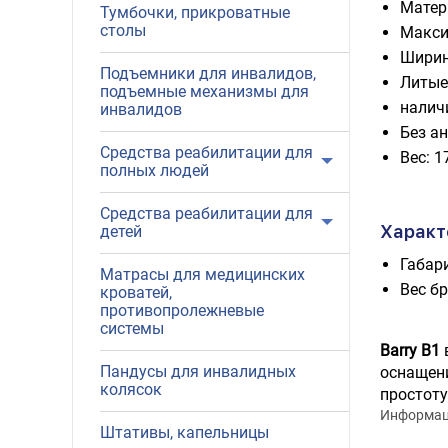
Матер
Тумбочки, прикроватные
столы
Макси
Ширин
Подъемники для инвалидов,
Литы
подъемные механизмы для
налич
инвалидов
Без а
Средства реабилитации для
Вес: 1
полных людей
Средства реабилитации для
Характ
детей
Габари
Матрасы для медицинских
Вес бр
кроватей,
противопролежневые
системы
Barry B1
Пандусы для инвалидных
оснащени
колясок
простоту
Информаци
Штативы, капельницы