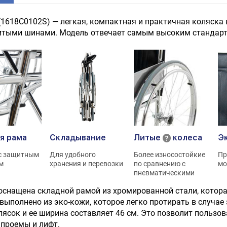
 (1618C0102S) — легкая, компактная и практичная коляска 
тыми шинами. Модель отвечает самым высоким стандарта
я рама
Складывание
Литые
колеса
Э
 с защитным
Для удобного
Более износостойкие
Пр
м
хранения и перевозки
по сравнению с
мо
пневматическими
 оснащена складной рамой из хромированной стали, котора
выполнено из эко-кожи, которое легко протирать в случае 
лясок и ее ширина составляет 46 см. Это позволит пользо
проемы и лифт.