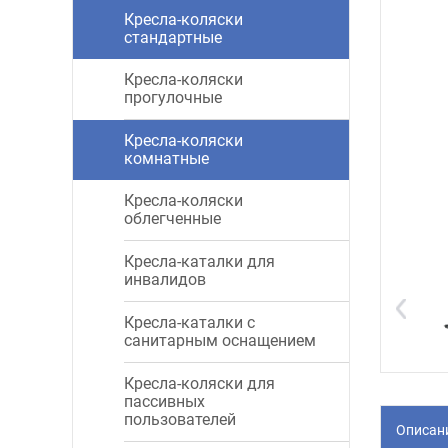
Кресла-коляски
стандартные
Кресла-коляски
прогулочные
Кресла-коляски
комнатные
Кресла-коляски
облегченные
Кресла-каталки для
инвалидов
Кресла-каталки с
санитарным оснащением
Кресла-коляски для
пассивных
пользователей
Описан