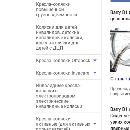
Кресла-коляски
повышенной
Barry B1
грузоподъемности
цельноли
Коляски для детей
инвалидов, детские
инвалидные коляски,
кресла-коляски для
детей с ДЦП
Кресла-коляски Ottobock
Кресла-коляски Invacare
Стальна
Инвалидные кресла-
Прочная,
коляски с
покрытие
электроприводом,
электрические
инвалидные коляски
Barry B1
Сиденье 
Кресла-коляски
узких ко
активные (для активных
дверные 
пользователей)