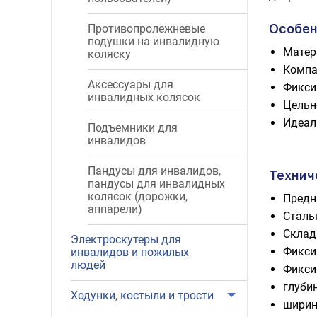
Особен
Противопролежневые
подушки на инвалидную
Матер
коляску
Компа
Аксессуары для
Фикси
инвалидных колясок
Цельн
Идеал
Подъемники для
инвалидов
Пандусы для инвалидов,
Технич
пандусы для инвалидных
колясок (дорожки,
Предн
аппарели)
Сталь
Склад
Электроскутеры для
Фикси
инвалидов и пожилых
людей
Фикси
глубин
Ходунки, костыли и трости
ширин