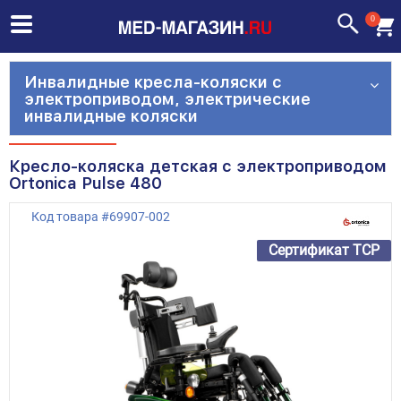
0
Инвалидные кресла-коляски с
электроприводом, электрические
инвалидные коляски
Кресло-коляска детская с электроприводом
Ortonica Pulse 480
Код товара
#
69907-002
Сертификат ТСР