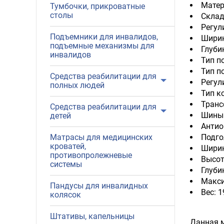
Матер
Тумбочки, прикроватные
столы
Склад
Регул
Подъемники для инвалидов,
Ширина
подъемные механизмы для
Глуби
инвалидов
Тип п
Тип п
Средства реабилитации для
Регул
полных людей
Тип к
Транс
Средства реабилитации для
Шины:
детей
Антио
Подго
Матрасы для медицинских
кроватей,
Ширина
противопролежневые
Высот
системы
Глуби
Макси
Пандусы для инвалидных
Вес: 1
колясок
Штативы, капельницы
Данная м