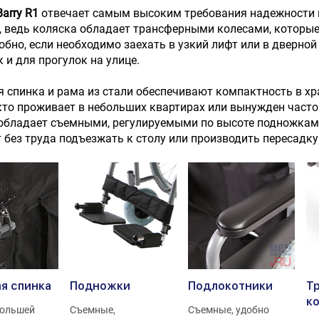
arry R1
отвечает самым высоким требования надежности и
, ведь коляска обладает трансферными колесами, которые
обно, если необходимо заехать в узкий лифт или в дверно
к и для прогулок на улице.
 спинка и рама из стали обеспечивают компактность в хр
 кто проживает в небольших квартирах или вынужден часто
 обладает съемными, регулируемыми по высоте подножкам
 без труда подъезжать к столу или производить пересадку
я спинка
Подножки
Подлокотники
Т
к
большей
Съемные,
Съемные, удобно