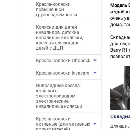
Кресла-коляски
Модель B
повышенной
и удобно
грузоподъемности
очень уд
дома, та
Коляски для детей
инвалидов, детские
Складная
инвалидные коляски,
кресла-коляски для
для тех,
детей с ДЦП
Barry R1
позволит
Кресла-коляски Ottobock
Кресла-коляски Invacare
Инвалидные кресла-
коляски с
электроприводом,
электрические
инвалидные коляски
Складна
Кресла-коляски
активные (для активных
Для еще 
пользователей)