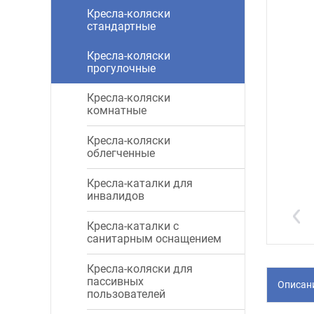
Кресла-коляски
стандартные
Кресла-коляски
прогулочные
Кресла-коляски
комнатные
Кресла-коляски
облегченные
Кресла-каталки для
инвалидов
Кресла-каталки с
санитарным оснащением
Кресла-коляски для
пассивных
Описан
пользователей