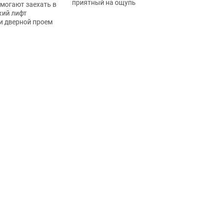
приятный на ощупь
могают заехать в
кий лифт
и дверной проем