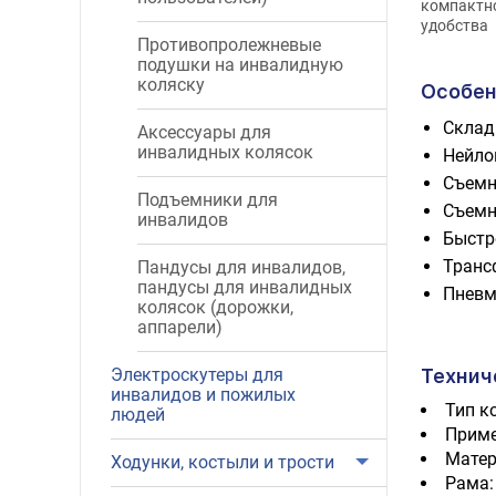
компактно
удобства
Противопролежневые
подушки на инвалидную
коляску
Особен
Склад
Аксессуары для
инвалидных колясок
Нейло
Съемн
Подъемники для
Съемн
инвалидов
Быстр
Транс
Пандусы для инвалидов,
пандусы для инвалидных
Пневм
колясок (дорожки,
аппарели)
Технич
Электроскутеры для
инвалидов и пожилых
Тип к
людей
Приме
Матер
Ходунки, костыли и трости
Рама: