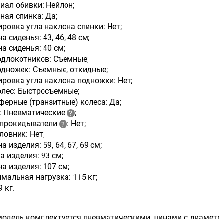
иал обивки: Нейлон;
ная спинка: Да;
ировка угла наклона спинки: Нет;
 сиденья: 43, 46, 48 см;
на сиденья: 40 см;
одлокотников: Съемные;
одножек: Съемные, откидные;
ировка угла наклона подножки: Нет;
олес: Быстросъемные;
ферные (транзитные) колеса: Да;
 Пневматические
;
прокидыватели
: Нет;
ловник: Нет;
 изделия: 59, 64, 67, 69 см;
а изделия: 93 см;
на изделия: 107 см;
мальная нагрузка: 115 кг;
9 кг.
одель комплектуется пневматическими шинами с диаметро