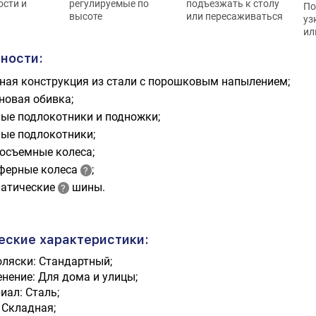
сти и
регулируемые по
подъезжать к столу
По
высоте
или пересаживаться
уз
ил
ности:
ная конструкция из стали с порошковым напылением;
новая обивка;
ые подлокотники и подножки;
ые подлокотники;
осъемные колеса;
ферные колеса
;
атические
шины.
еские характеристики:
оляски: Стандартный;
нение: Для дома и улицы;
иал: Сталь;
 Складная;