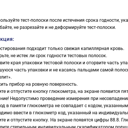
ользуйте тест-полоски после истечения срока годности, ук
байте, не разрезайте и не деформируйте тест-полоски.
кция:
естирования подходит только свежая капиллярная кровь.
ьте, не истек ли срок годности тестовых полосок.
вите края упаковки тестовой полоски и оторвите часть упа
шуюся часть упаковки и не касаясь пальцами самой полоск
ллит».
ить прибор на ровную поверхность.
те и отпустите кнопку глюкометра, на экране появится пя
ние! Недопустимо проведение измерения при несовпадении
код в памяти глюкометра не совпадает с кодом, указанным
одимо ввести в глюкометр код, указанный на индивидуальн
те и отпустите кнопку. На экране появятся цифры 88.8. Г
лите стерильным индивидуальным скарификатором подуш