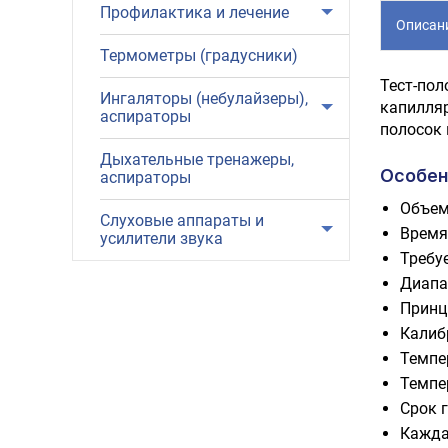
Профилактика и лечение
Описан
Термометры (градусники)
Тест-пол
Ингаляторы (небулайзеры),
капилляр
аспираторы
полосок 
Дыхательные тренажеры,
Особен
аспираторы
Объем
Слуховые аппараты и
Время
усилители звука
Требу
Диапаз
Принц
Калиб
Темпер
Темпер
Срок г
Кажда