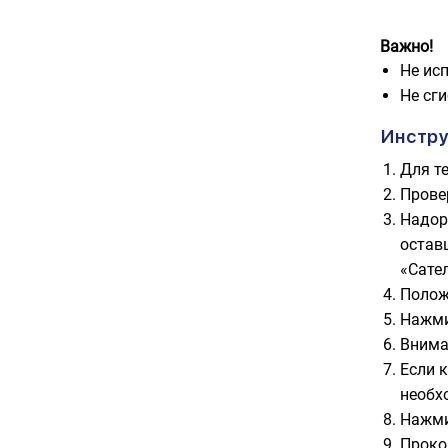
Важно!
Не исп
Не сги
Инстру
Для т
Провер
Надор
остав
«Сате
Полож
Нажми
Внима
Если 
необх
Нажми
Проко