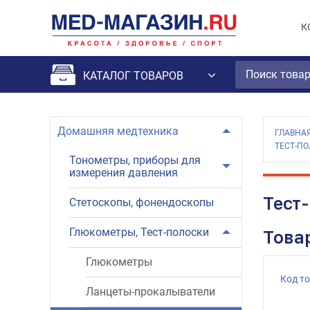
К
КАТАЛОГ ТОВАРОВ
Домашняя медтехника
ГЛАВНА
ТЕСТ-ПО
Тонометры, приборы для
измерения давления
Тест
Стетоскопы, фонендоскопы
Глюкометры, Тест-полоски
Това
Глюкометры
Код т
Ланцеты-прокалыватели