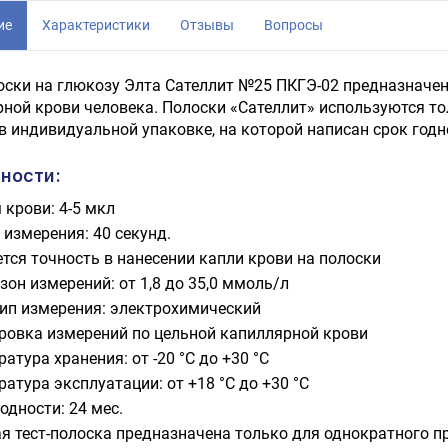
ие
Характеристики
Отзывы
Вопросы
оски на глюкозу Элта Сателлит №25 ПКГЭ-02 предназначе
ной крови человека. Полоски «Сателлит» используются то
в индивидуальной упаковке, на которой написан срок годн
ности:
 крови: 4-5 мкл
 измерения: 40 секунд.
ется точность в нанесении капли крови на полоски
он измерений: от 1,8 до 35,0 ммоль/л
ип измерения: электрохимический
ровка измерений по цельной капиллярной крови
атура хранения: от -20 °С до +30 °С
атура эксплуатации: от +18 °С до +30 °С
одности: 24 мес.
я тест-полоска предназначена только для однократного пр