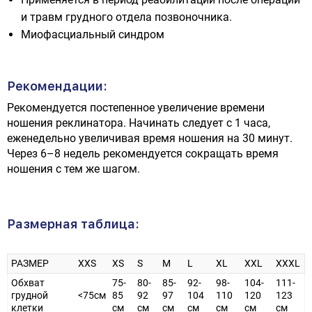
и травм грудного отдела позвоночника.
Миофасциальный синдром
Рекомендации:
Рекомендуется постепенное увеличение времени
ношения реклинатора. Начинать следует с 1 часа,
еженедельно увеличивая время ношения на 30 минут.
Через 6–8 недель рекомендуется сокращать время
ношения с тем же шагом.
Размерная таблица:
РАЗМЕР
XXS
XS
S
M
L
XL
XXL
XXXL
Обхват
75-
80-
85-
92-
98-
104-
111-
грудной
<75см
85
92
97
104
110
120
123
клетки
см
см
см
см
см
см
см