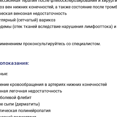
ессионная терапия после флебосклерозирования и хирург
з вен нижних конечностей, а также состояние после тромб
ческая венозная недостаточность
улярный (сетчатый) варикоз
демы (отек тканей вследствие нарушения лимфооттока) и
именением проконсультируйтесь со специалистом.
опоказания:
ные:
ение кровообращения в артериях нижних конечностей
чная легочная недостаточность
 болевой флебит
е сыпи (дерматиты)
тическая полинейропатия