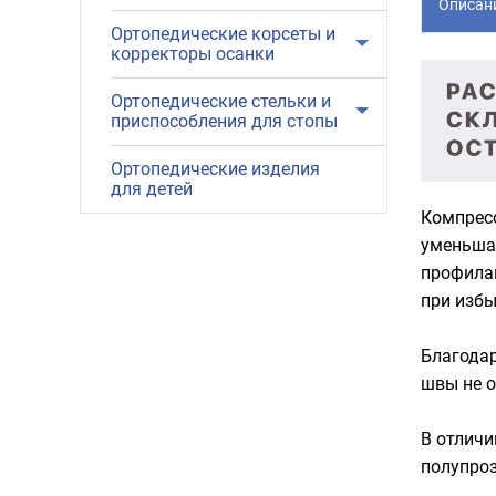
Описан
Ортопедические корсеты и
корректоры осанки
Ортопедические стельки и
приспособления для стопы
Ортопедические изделия
для детей
Компресс
уменьшаю
профилак
при избы
Благодар
швы не о
В отличи
полупроз