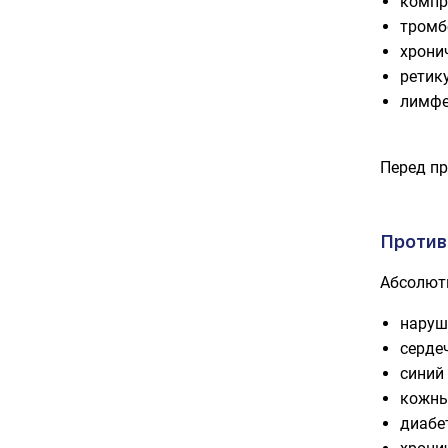
компр
тромбо
хрони
ретик
лимфе
Перед пр
Против
Абсолют
наруш
серде
синий
кожны
диабе