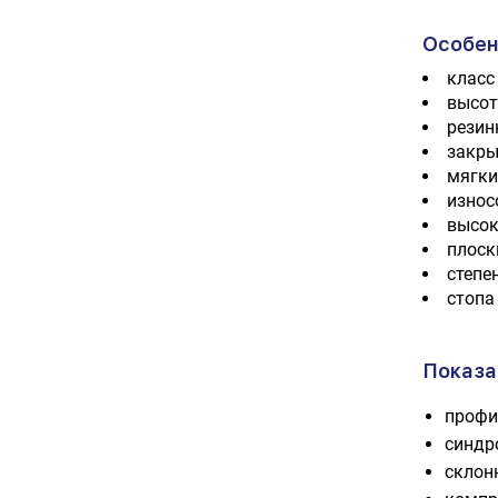
Особен
класс 
высота
резин
закры
мягки
износ
высок
плоск
степе
стопа
Показа
профи
синдр
склон