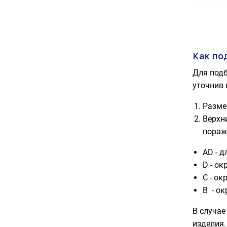
Как по
Для подб
уточнив 
Разме
Верхн
пораж
AD - д
D - ок
C - ок
B - о
В случае
изделия