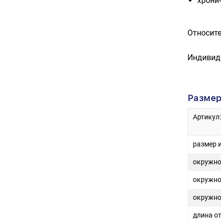
хрони
Относит
Индивид
Размер
Артикул:
размер 
окружно
окружнос
окружно
длина от