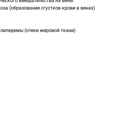
ического вмешательства на вены
оза (образование сгустков крови в венах)
 липедемы (отеки жировой ткани)