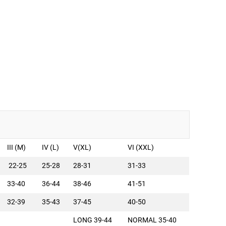
III (M)
IV (L)
V(XL)
VI (XXL)
22-25
25-28
28-31
31-33
33-40
36-44
38-46
41-51
32-39
35-43
37-45
40-50
LONG 39-44
NORMAL 35-40