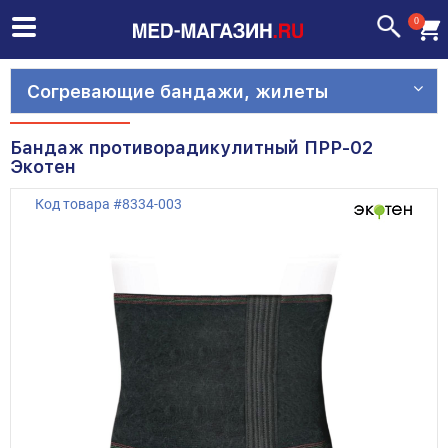
0
Cогревающие бандажи, жилеты
Бандаж противорадикулитный ПРР-02
Экотен
Код товара
#
8334-003