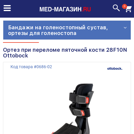
0
Бандажи на голеностопный сустав,
ортезы для голеностопа
Ортез при переломе пяточной кости 28F10N
Ottobock
Код товара
#
0686-02