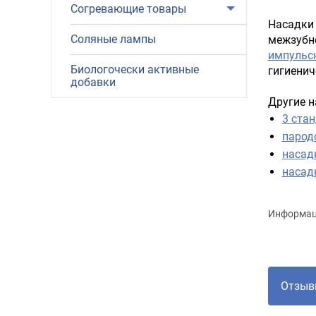
Согревающие товары
Насадки 
Соляные лампы
межзубно
импульсн
Биологочески активные
гигиенич
добавки
Другие н
3 ста
парод
насад
насад
Информаци
Отзыв