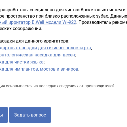
разработаны специально для чистки брекетовых систем и
е пространство при близко расположенных зубах. Данны
ый ирригатор B.Well модели WI-922
. Производитель реком
еских соображений.
асадки для данного ирригатора:
ндартных насадки для гигиены полости рта
;
онтологическая насадка для десен
;
ка для чистки языка
;
ка для имплантов, мостов и виниров
.
я основывается на последних сведениях от производителей
ы
Задать вопрос