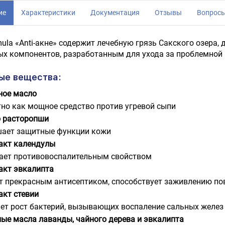
ие
Характеристики
Документация
Отзывы
Вопрос
ula «Anti-акне» содержит лечебную грязь Сакского озер
х компонентов, разработанным для ухода за проблемной 
ые вещества:
ное масло
тно как мощное средство против угревой сыпи
 расторопши
ает защитные функции кожи
акт календулы
ает противовоспалительным свойством
акт эвкалипта
т прекрасным антисептиком, способствует заживлению п
акт стевии
ает рост бактерий, вызывающих воспаление сальных желез 
ые масла лаванды, чайного дерева и эвкалипта