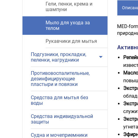
Гели, пенки, крема и
Описан
шампуни
Мыло для ухода за
MED-form
телом
природны
Рукавчики для мытья
Активн
Подгузники, прокладки,
Репей
пеленки, нагрудники
извес
Масло
Противовоспалительные,
дезинфицирующие
повыш
пластыри и повязки
Экстр
облад
Средства для мытья без
воды
Экстр
служи
Средства индивидуальной
Экстр
защиты
угнет
Эфирн
Судна и мочеприемники