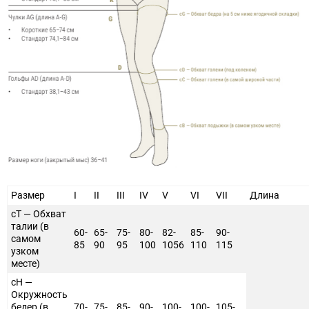
Размер
I
II
III
IV
V
VI
VII
Длина
cT — Обхват
талии (в
60-
65-
75-
80-
82-
85-
90-
самом
85
90
95
100
1056
110
115
узком
месте)
cH —
Окружность
бедер (в
70-
75-
85-
90-
100-
100-
105-