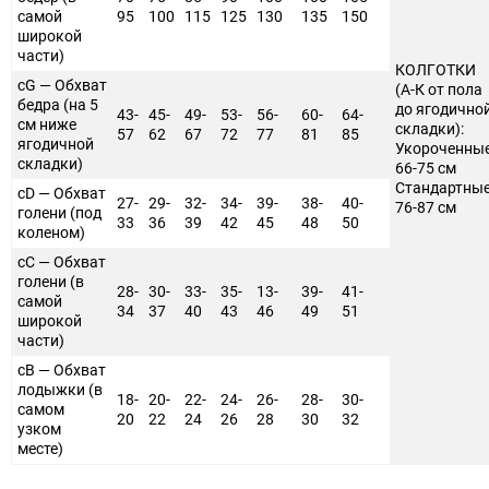
самой
95
100
115
125
130
135
150
широкой
части)
КОЛГОТКИ
cG — Обхват
(А-К от пола
бедра (на 5
до ягодично
43-
45-
49-
53-
56-
60-
64-
см ниже
складки):
57
62
67
72
77
81
85
ягодичной
Укороченные
складки)
66-75 см
Стандартные
cD — Обхват
27-
29-
32-
34-
39-
38-
40-
76-87 см
голени (под
33
36
39
42
45
48
50
коленом)
cC — Обхват
голени (в
28-
30-
33-
35-
13-
39-
41-
самой
34
37
40
43
46
49
51
широкой
части)
cB — Обхват
лодыжки (в
18-
20-
22-
24-
26-
28-
30-
самом
20
22
24
26
28
30
32
узком
месте)