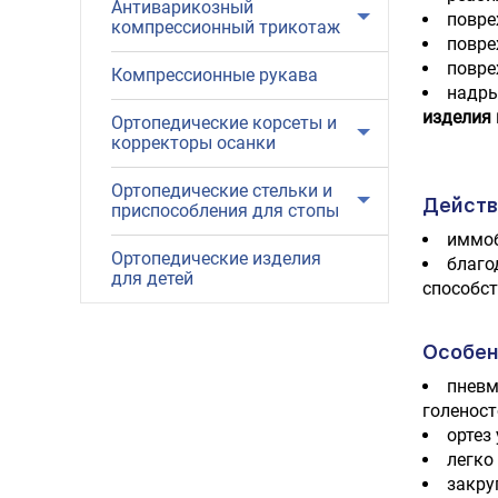
Антиварикозный
повре
компрессионный трикотаж
повре
повре
Компрессионные рукава
надры
изделия 
Ортопедические корсеты и
корректоры осанки
Ортопедические стельки и
Действ
приспособления для стопы
иммоб
Ортопедические изделия
благо
для детей
способст
Особен
пневм
голенос
ортез
легко
закру