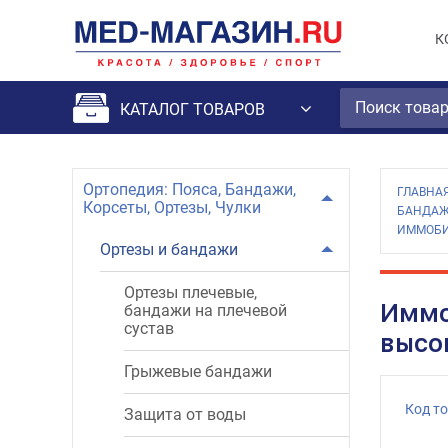
К
КАТАЛОГ ТОВАРОВ
Ортопедия: Пояса, Бандажи,
ГЛАВНА
Корсеты, Ортезы, Чулки
БАНДАЖ
ИММОБИЛ
Ортезы и бандажи
Ортезы плечевые,
Иммо
бандажи на плечевой
сустав
высок
Грыжевые бандажи
Код т
Защита от воды