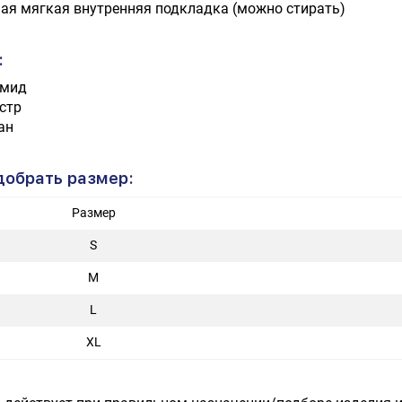
ая мягкая внутренняя подкладка (можно стирать)
:
амид
стр
ан
добрать размер:
Размер
S
M
L
XL