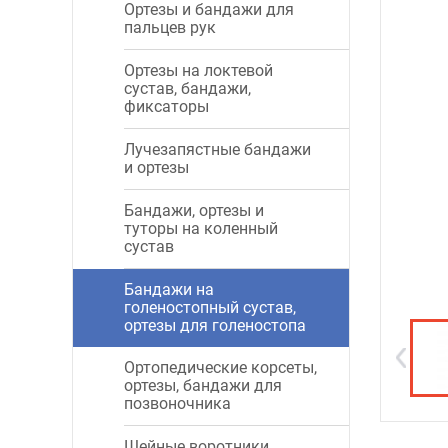
Ортезы и бандажи для
пальцев рук
Ортезы на локтевой
сустав, бандажи,
фиксаторы
Лучезапястные бандажи
и ортезы
Бандажи, ортезы и
туторы на коленный
сустав
Бандажи на
голеностопный сустав,
ортезы для голеностопа
Ортопедические корсеты,
ортезы, бандажи для
позвоночника
Шейные воротники