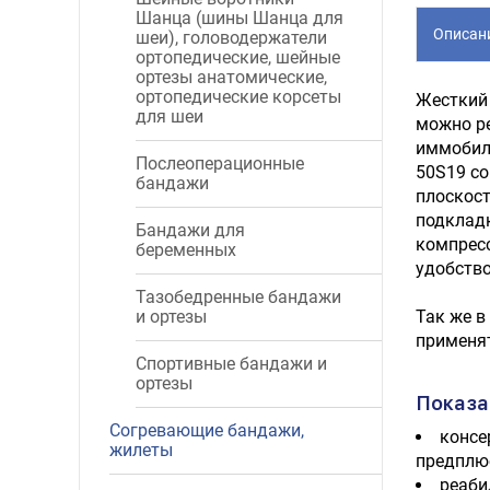
Шанца (шины Шанца для
Описан
шеи), головодержатели
ортопедические, шейные
ортезы анатомические,
ортопедические корсеты
Жесткий 
для шеи
можно ре
иммобили
Послеоперационные
50S19 со
бандажи
плоскост
подкладк
Бандажи для
компресс
беременных
удобство
Тазобедренные бандажи
и ортезы
Так же в
применят
Спортивные бандажи и
ортезы
Показа
Cогревающие бандажи,
консе
жилеты
предплю
реаби