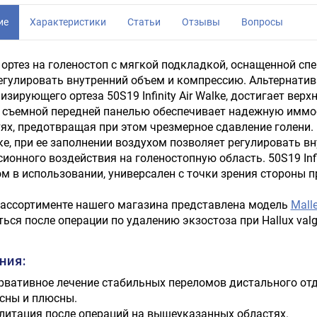
ие
Характеристики
Статьи
Отзывы
Вопросы
ортез на голеностоп с мягкой подкладкой, оснащенной с
гулировать внутренний объем и компрессию. Альтернатив
зирующего ортеза 50S19 Infinity Air Walke, достигает верх
 съемной передней панелью обеспечивает надежную иммо
ях, предотвращая при этом чрезмерное сдавление голени
е, при ее заполнении воздухом позволяет регулировать вн
ионного воздействия на голеностопную область. 50S19 Infi
м в использовании, универсален с точки зрения стороны 
 ассортименте нашего магазина представлена модель
Mall
ься после операции по удалению экзостоза при Hallux val
ния:
рвативное лечение стабильных переломов дистального отд
сны и плюсны.
литация после операций на вышеуказанных областях.