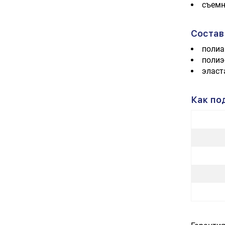
съемн
Состав
поли
полиэ
эласт
Как по